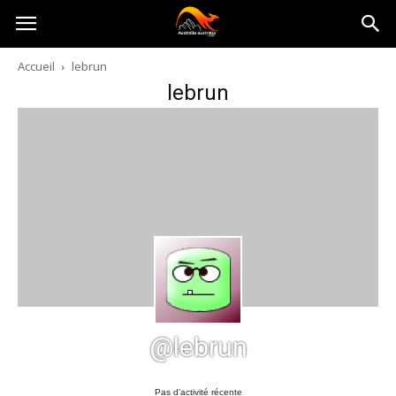
Australia-
Accueil
lebrun
lebrun
australie.com
@lebrun
Pas d’activité récente