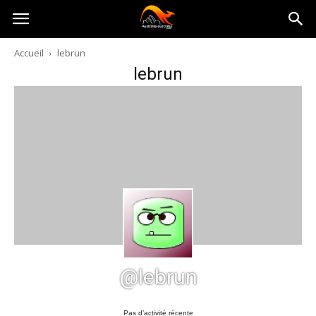
Australia-
Accueil
lebrun
lebrun
australie.com
@lebrun
Pas d’activité récente