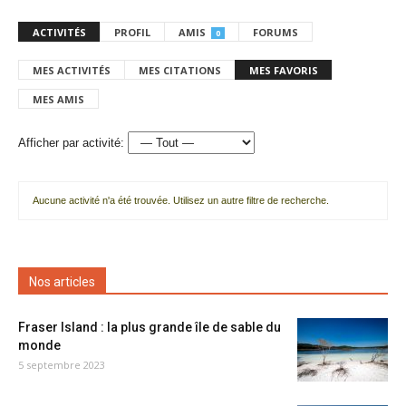
ACTIVITÉS
PROFIL
AMIS
FORUMS
0
MES ACTIVITÉS
MES CITATIONS
MES FAVORIS
MES AMIS
Afficher par activité:
Aucune activité n'a été trouvée. Utilisez un autre filtre de recherche.
Nos articles
Fraser Island : la plus grande île de sable du
monde
5 septembre 2023