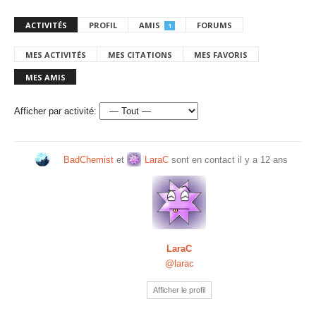
ACTIVITÉS
PROFIL
AMIS
FORUMS
1
MES ACTIVITÉS
MES CITATIONS
MES FAVORIS
MES AMIS
Afficher par activité:
BadChemist
et
LaraC
sont en contact
il y a 12 ans
LaraC
@larac
Afficher le profil