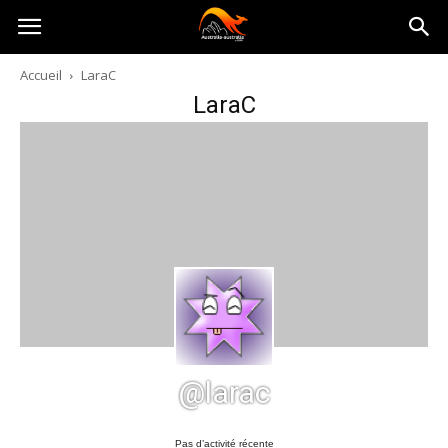
Australia-
Accueil
LaraC
LaraC
australie.com
@larac
Pas d’activité récente