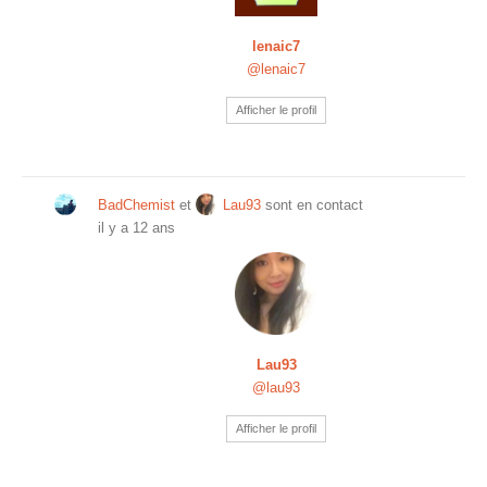
lenaic7
@lenaic7
Afficher le profil
BadChemist
et
Lau93
sont en contact
il y a 12 ans
Lau93
@lau93
Afficher le profil