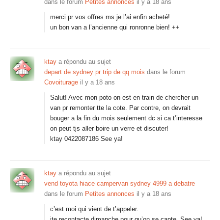
dans le forum
Petites annonces
il y a 18 ans
merci pr vos offres ms je l’ai enfin acheté!
un bon van a l’ancienne qui ronronne bien! ++
ktay
a répondu au sujet
depart de sydney pr trip de qq mois
dans le forum
Covoiturage
il y a 18 ans
Salut! Avec mon poto on est en train de chercher un
van pr remonter tte la cote. Par contre, on devrait
bouger a la fin du mois seulement dc si ca t’interesse
on peut tjs aller boire un verre et discuter!
ktay 0422087186 See ya!
ktay
a répondu au sujet
vend toyota hiace campervan sydney 4999 a debatre
dans le forum
Petites annonces
il y a 18 ans
c’est moi qui vient de t’appeler.
jte recontacte dimanche pour qu’on se capte. See ya!