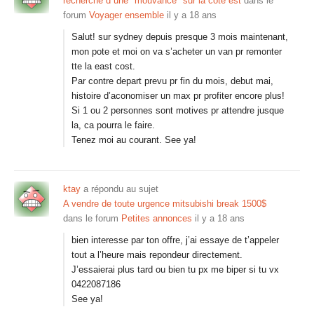
recherche d une "mouvance" sur la cote est
dans le
forum
Voyager ensemble
il y a 18 ans
Salut! sur sydney depuis presque 3 mois maintenant,
mon pote et moi on va s’acheter un van pr remonter
tte la east cost.
Par contre depart prevu pr fin du mois, debut mai,
histoire d’aconomiser un max pr profiter encore plus!
Si 1 ou 2 personnes sont motives pr attendre jusque
la, ca pourra le faire.
Tenez moi au courant. See ya!
ktay
a répondu au sujet
A vendre de toute urgence mitsubishi break 1500$
dans le forum
Petites annonces
il y a 18 ans
bien interesse par ton offre, j’ai essaye de t’appeler
tout a l’heure mais repondeur directement.
J’essaierai plus tard ou bien tu px me biper si tu vx
0422087186
See ya!