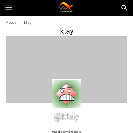
Australia-
Accueil
ktay
ktay
australie.com
@ktay
Pas d’activité récente