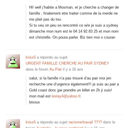
Hi! well j’habite a Mosman, et je cherche a changer de
famille , finalement etre traiter comme de la merde ne
me plait pas du tou.
Si tu veu on peu se rencontré ce w/e je suis a sydney
dimanche mon num est le 04 14 92 83 25 et mon nom
est christelle. On poura parler. Biz tien moi o couran
kriss5
a répondu au sujet
URGENT FAMILLE CHERCHE AU PAIR SYDNEY
dans le forum
Au Pair
il y a 16 ans
salut, si la famille n’a pas trouvé d’au pair moi jen
recherche une d’urgence également!!! je suis au pair a
Gold coast donc jpe prendre un billet en 2h ji suis!
mon mail est
leslay4@yahoo.fr
.
bisoux
kriss5
a répondu au sujet
racisme/travail ????
dans le