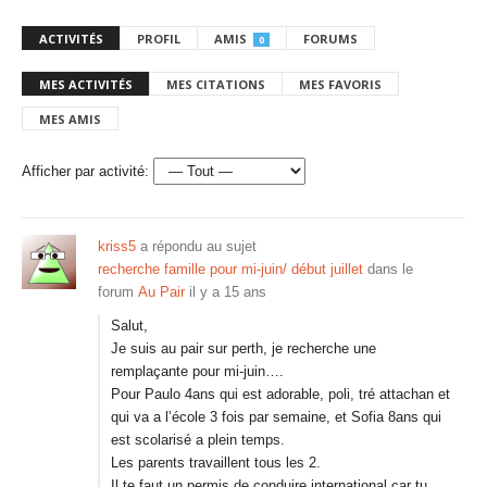
ACTIVITÉS
PROFIL
AMIS
FORUMS
0
MES ACTIVITÉS
MES CITATIONS
MES FAVORIS
MES AMIS
Afficher par activité:
kriss5
a répondu au sujet
recherche famille pour mi-juin/ début juillet
dans le
forum
Au Pair
il y a 15 ans
Salut,
Je suis au pair sur perth, je recherche une
remplaçante pour mi-juin….
Pour Paulo 4ans qui est adorable, poli, tré attachan et
qui va a l’école 3 fois par semaine, et Sofia 8ans qui
est scolarisé a plein temps.
Les parents travaillent tous les 2.
Il te faut un permis de conduire international car tu