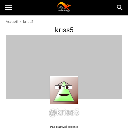
Australia-
Accueil
kriss5
kriss5
australie.com
@kriss5
Pas d’activité récente