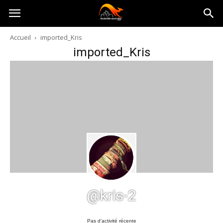
Australia-
Accueil
imported_Kris
imported_Kris
australie.com
@kris-2
Pas d’activité récente