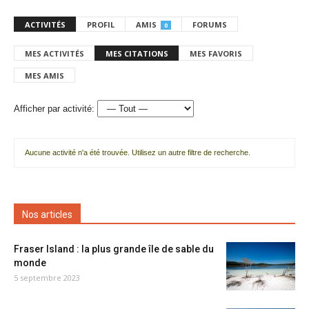
ACTIVITÉS
PROFIL
AMIS
FORUMS
0
MES ACTIVITÉS
MES CITATIONS
MES FAVORIS
MES AMIS
Afficher par activité:
Aucune activité n'a été trouvée. Utilisez un autre filtre de recherche.
Nos articles
Fraser Island : la plus grande île de sable du
monde
5 septembre 2023