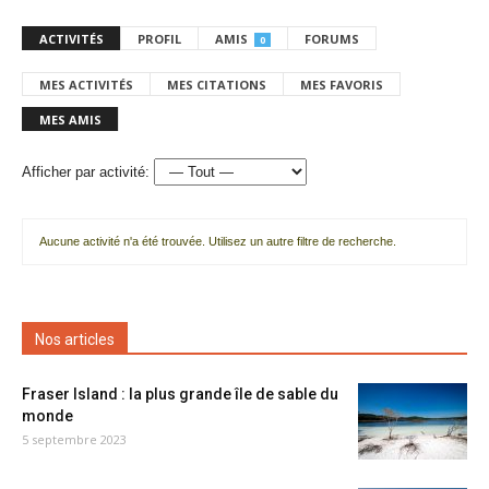
ACTIVITÉS
PROFIL
AMIS
FORUMS
0
MES ACTIVITÉS
MES CITATIONS
MES FAVORIS
MES AMIS
Afficher par activité:
Aucune activité n'a été trouvée. Utilisez un autre filtre de recherche.
Nos articles
Fraser Island : la plus grande île de sable du
monde
5 septembre 2023