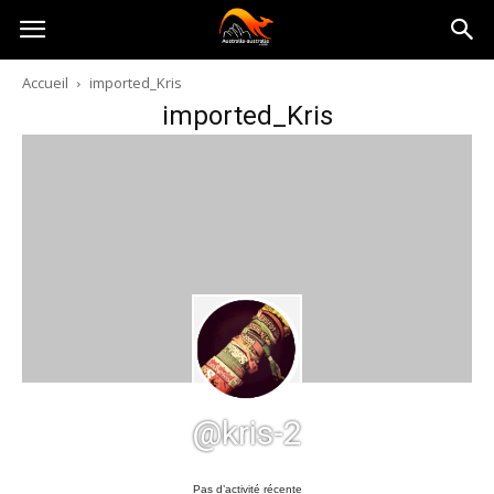
Australia-
Accueil
imported_Kris
imported_Kris
australie.com
@kris-2
Pas d’activité récente