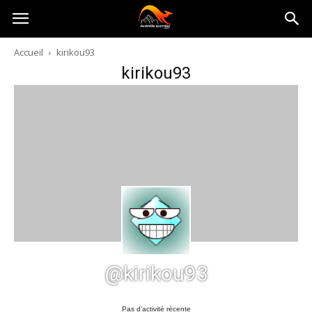
Australia-
Accueil
kirikou93
kirikou93
australie.com
@kirikou93
Pas d’activité récente