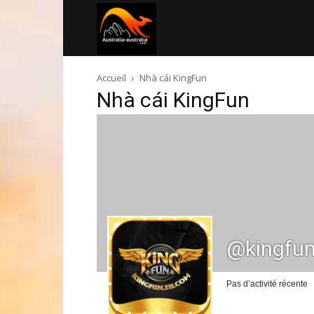
Australia-
Accueil
Nhà cái KingFun
australie.com
Nhà cái KingFun
@kingfu
Pas d’activité récente