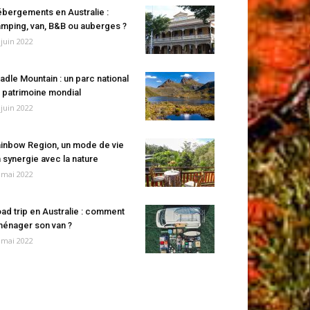
bergements en Australie :
mping, van, B&B ou auberges ?
 juin 2022
adle Mountain : un parc national
 patrimoine mondial
 juin 2022
inbow Region, un mode de vie
 synergie avec la nature
 mai 2022
ad trip en Australie : comment
énager son van ?
 mai 2022