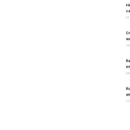
Hé
ca
21
Cr
au
16
Ra
en
24
Ro
am
17