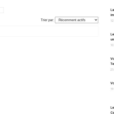
La
im
Trier par:
12
Le
un
10
Vo
Te
25
Vo
19
Le
Ce