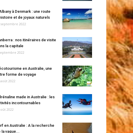
Albany à Denmark : une route
histoire et de joyaux naturels
 septembre 2022
nberra : nos itinéraires de visite
ns la capitale
septembre 2022
écotourisme en Australie, une
tre forme de voyage
 août 2022
rénaline made in Australie : les
tivités incontournables
août 2022
rf en Australie : A la recherche
 la vague...