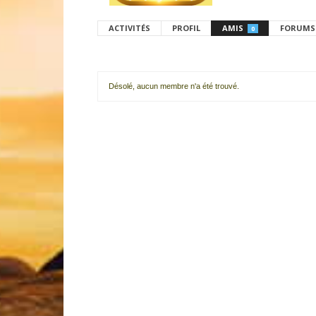
ACTIVITÉS
PROFIL
AMIS
FORUMS
0
Désolé, aucun membre n'a été trouvé.
Mes
amis