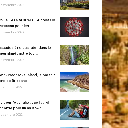
 novembre 2022
VID-19 en Australie : le point sur
 situation pour les...
 novembre 2022
scades à ne pas rater dans le
eensland : notre top...
 novembre 2022
rth Stradbroke Island, le paradis
anc de Brisbane
novembre 2022
c pour l’Australie : que faut-il
porter pour un an Down...
novembre 2022