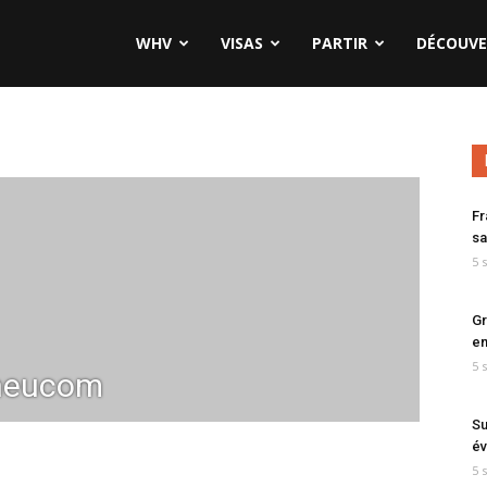
WHV
VISAS
PARTIR
DÉCOUVE
Fr
sa
5 
Gr
en
5 
neucom
Su
év
5 