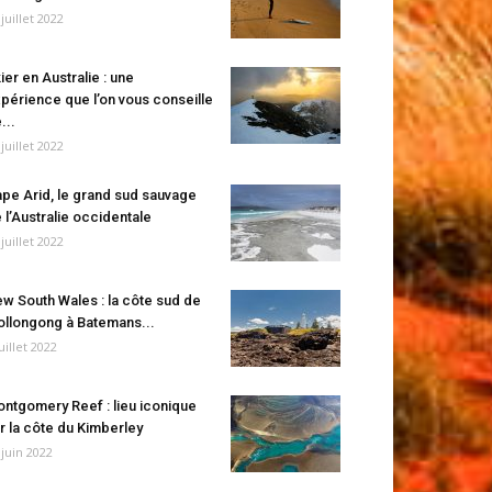
 juillet 2022
ier en Australie : une
périence que l’on vous conseille
...
 juillet 2022
pe Arid, le grand sud sauvage
 l’Australie occidentale
 juillet 2022
w South Wales : la côte sud de
llongong à Batemans...
juillet 2022
ntgomery Reef : lieu iconique
r la côte du Kimberley
 juin 2022