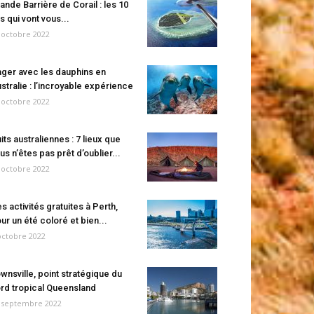
ande Barrière de Corail : les 10
es qui vont vous...
 octobre 2022
ger avec les dauphins en
stralie : l’incroyable expérience
 octobre 2022
its australiennes : 7 lieux que
us n’êtes pas prêt d’oublier...
 octobre 2022
s activités gratuites à Perth,
ur un été coloré et bien...
octobre 2022
wnsville, point stratégique du
rd tropical Queensland
 septembre 2022