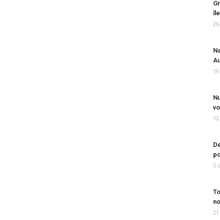
Gr
îl
26
Na
Au
19
Nu
vo
12
De
po
5 
To
no
21