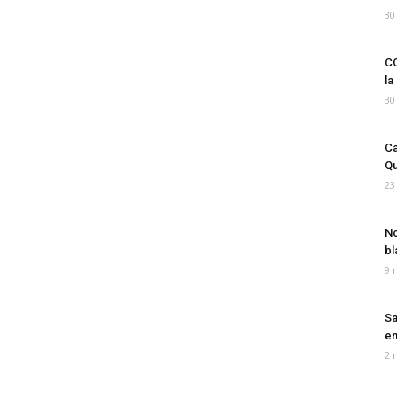
30
CO
la
30
Ca
Qu
23
No
bl
9 
Sa
em
2 