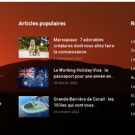
Articles populaires
R
Marsupiaux : 7 adorables
Le
créatures dont vous allez faire
Dé
la connaissance...
2 septembre 2021
Le
Le
Le Working Holiday Visa : le
...
passeport pour une année en...
Au
18 février 2022
Le
E
Grande Barrière de Corail : les
r
Pr
10 îles qui vont vous...
26 octobre 2022
Le