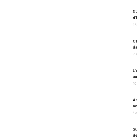
D’
d’
15
Ca
da
7 
L’
au
10
Ad
ac
3 
Su
de