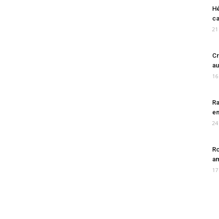
Hé
ca
21
Cr
au
16
Ra
en
24
Ro
am
17