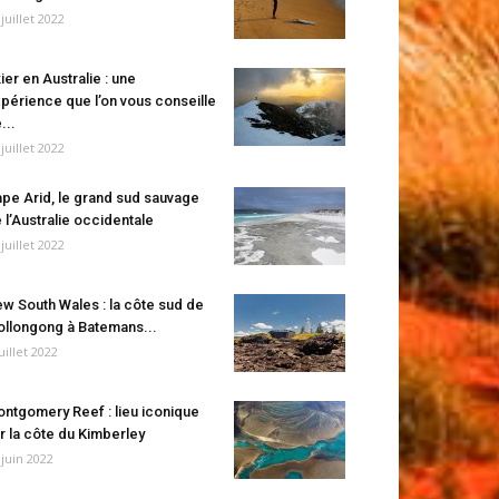
 juillet 2022
ier en Australie : une
périence que l’on vous conseille
...
 juillet 2022
pe Arid, le grand sud sauvage
 l’Australie occidentale
 juillet 2022
w South Wales : la côte sud de
llongong à Batemans...
juillet 2022
ntgomery Reef : lieu iconique
r la côte du Kimberley
 juin 2022