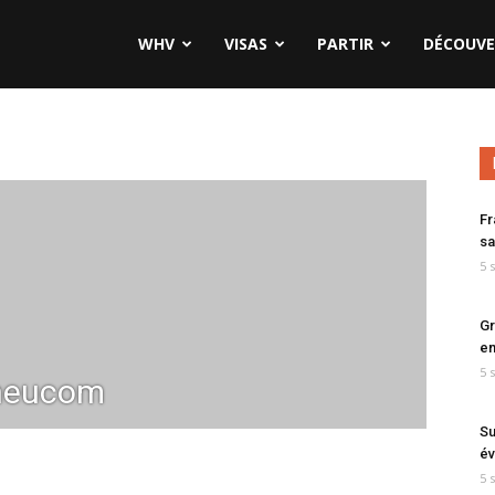
WHV
VISAS
PARTIR
DÉCOUVE
Fr
sa
5 
Gr
en
5 
neucom
Su
év
5 