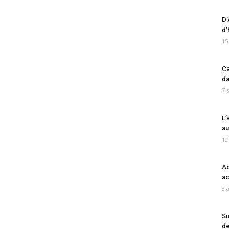
D’
d’
15
Ca
da
7 
L’
au
10
Ad
ac
3 
Su
de