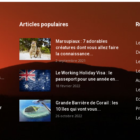
Articles populaires
R
Marsupiaux : 7 adorables
Le
créatures dont vous allez faire
Dé
la connaissance...
2 septembre 2021
Le
Le
Le Working Holiday Visa : le
...
passeport pour une année en...
Au
18 février 2022
Le
E
Grande Barrière de Corail : les
r
Pr
10 îles qui vont vous...
26 octobre 2022
Le