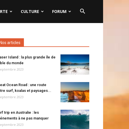
RTE
CULTURE
FORUM
Nos articles
aser Island : la plus grande île de
ble du monde
septembre 2023
eat Ocean Road : une route
tre surf, koalas et paysages...
septembre 2023
rf trip en Australie : les
énements à ne pas manquer
septembre 2023