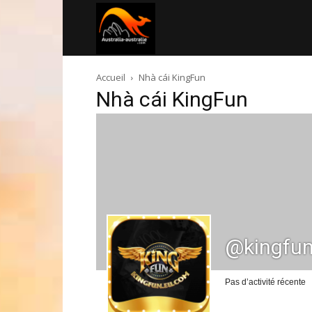
Australia-
Accueil
Nhà cái KingFun
australie.com
Nhà cái KingFun
@kingfu
Pas d’activité récente