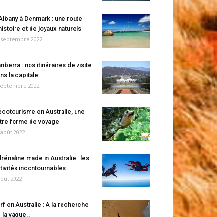
Albany à Denmark : une route
histoire et de joyaux naturels
 septembre 2022
nberra : nos itinéraires de visite
ns la capitale
septembre 2022
écotourisme en Australie, une
tre forme de voyage
 août 2022
rénaline made in Australie : les
tivités incontournables
août 2022
rf en Australie : A la recherche
 la vague...