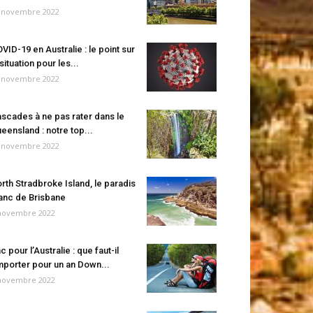
 novembre 2022
VID-19 en Australie : le point sur
 situation pour les...
 novembre 2022
scades à ne pas rater dans le
eensland : notre top...
 novembre 2022
rth Stradbroke Island, le paradis
anc de Brisbane
novembre 2022
c pour l’Australie : que faut-il
porter pour un an Down...
novembre 2022