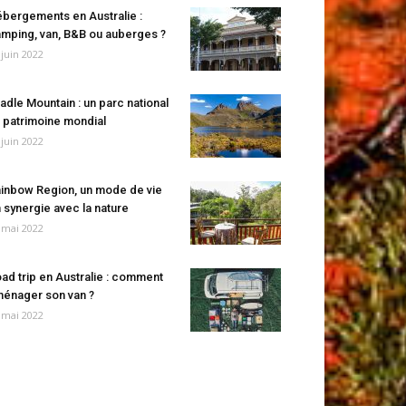
bergements en Australie :
mping, van, B&B ou auberges ?
 juin 2022
adle Mountain : un parc national
 patrimoine mondial
 juin 2022
inbow Region, un mode de vie
 synergie avec la nature
 mai 2022
ad trip en Australie : comment
énager son van ?
 mai 2022