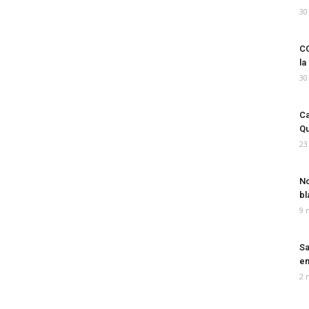
30
CO
la
30
Ca
Qu
23
No
bl
9 
Sa
em
2 