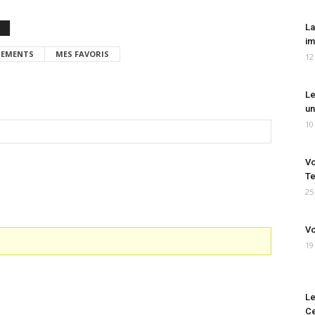
La
im
EMENTS
MES FAVORIS
12
Le
un
10
Vo
Te
25
Vo
19
Le
Ce