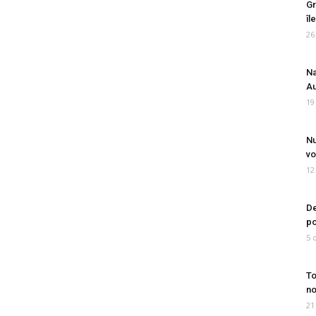
Gr
îl
26
Na
Au
19
Nu
vo
12
De
po
5 
To
no
21