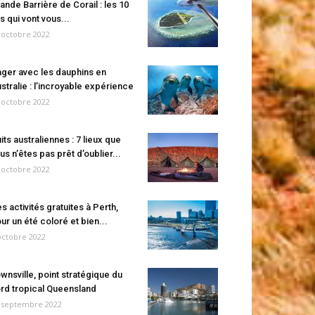
ande Barrière de Corail : les 10
es qui vont vous...
 octobre 2022
ger avec les dauphins en
stralie : l’incroyable expérience
 octobre 2022
its australiennes : 7 lieux que
us n’êtes pas prêt d’oublier...
 octobre 2022
s activités gratuites à Perth,
ur un été coloré et bien...
octobre 2022
wnsville, point stratégique du
rd tropical Queensland
 septembre 2022