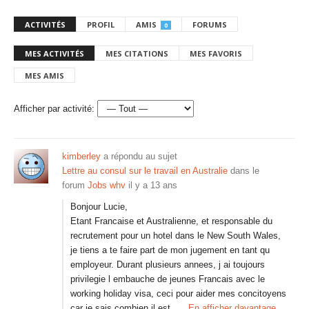
ACTIVITÉS
PROFIL
AMIS
FORUMS
0
MES ACTIVITÉS
MES CITATIONS
MES FAVORIS
MES AMIS
Afficher par activité:
kimberley
a répondu au sujet
Lettre au consul sur le travail en Australie
dans le
forum
Jobs whv
il y a 13 ans
Bonjour Lucie,
Etant Francaise et Australienne, et responsable du
recrutement pour un hotel dans le New South Wales,
je tiens a te faire part de mon jugement en tant qu
employeur. Durant plusieurs annees, j ai toujours
privilegie l embauche de jeunes Francais avec le
working holiday visa, ceci pour aider mes concitoyens
car je sais combien il est…
En afficher davantage