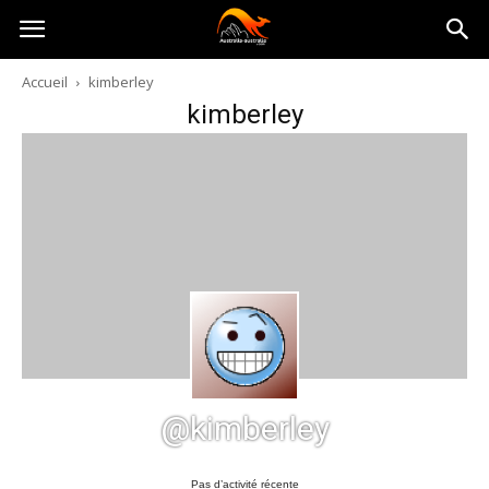
Australia-
Accueil
kimberley
kimberley
australie.com
@kimberley
Pas d’activité récente