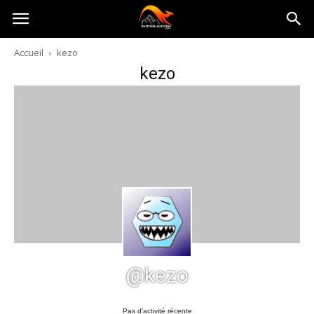
Australia-
Accueil
kezo
kezo
australie.com
@kezo
Pas d’activité récente