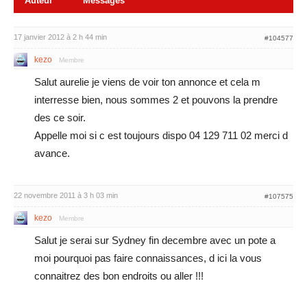
Auteur
Messages
17 janvier 2012 à 2 h 44 min
#104577
kezo
Membre
Salut aurelie je viens de voir ton annonce et cela m
interresse bien, nous sommes 2 et pouvons la prendre
des ce soir.
Appelle moi si c est toujours dispo 04 129 711 02 merci d
avance.
22 novembre 2011 à 3 h 03 min
#107575
kezo
Membre
Salut je serai sur Sydney fin decembre avec un pote a
moi pourquoi pas faire connaissances, d ici la vous
connaitrez des bon endroits ou aller !!!