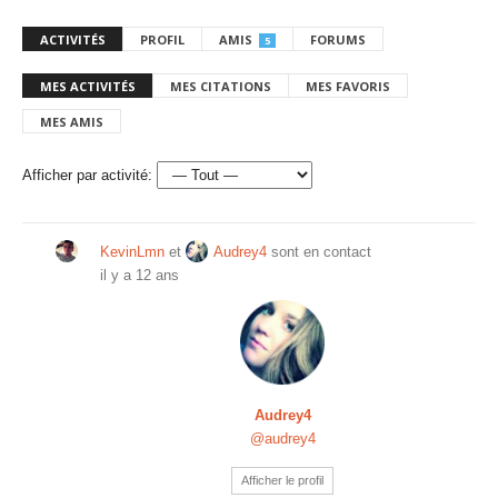
ACTIVITÉS
PROFIL
AMIS
FORUMS
5
MES ACTIVITÉS
MES CITATIONS
MES FAVORIS
MES AMIS
Afficher par activité:
KevinLmn
et
Audrey4
sont en contact
il y a 12 ans
Audrey4
@audrey4
Afficher le profil