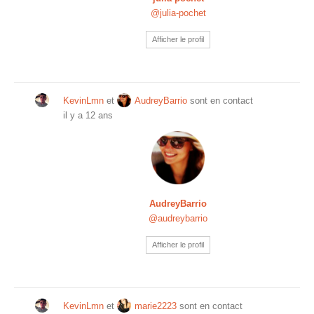
@julia-pochet
Afficher le profil
KevinLmn
et
AudreyBarrio
sont en contact
il y a 12 ans
AudreyBarrio
@audreybarrio
Afficher le profil
KevinLmn
et
marie2223
sont en contact