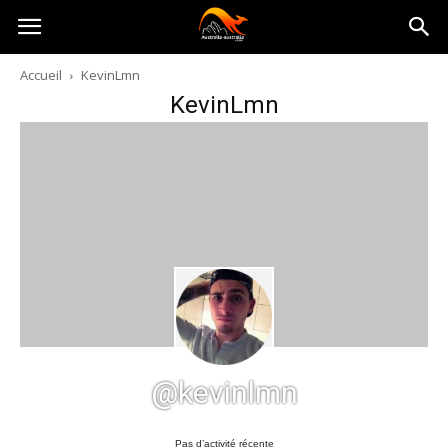
Australia-
Accueil
KevinLmn
KevinLmn
australie.com
@kevinlmn
Pas d’activité récente