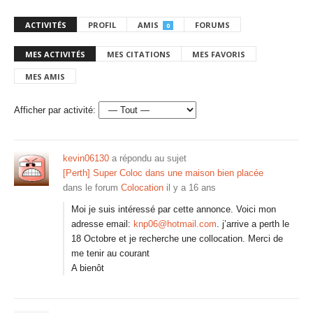
ACTIVITÉS
PROFIL
AMIS
FORUMS
0
MES ACTIVITÉS
MES CITATIONS
MES FAVORIS
MES AMIS
Afficher par activité:
kevin06130
a répondu au sujet
[Perth] Super Coloc dans une maison bien placée
dans le forum
Colocation
il y a 16 ans
Moi je suis intéressé par cette annonce. Voici mon
adresse email:
knp06@hotmail.com
. j’arrive a perth le
18 Octobre et je recherche une collocation. Merci de
me tenir au courant
A bienôt