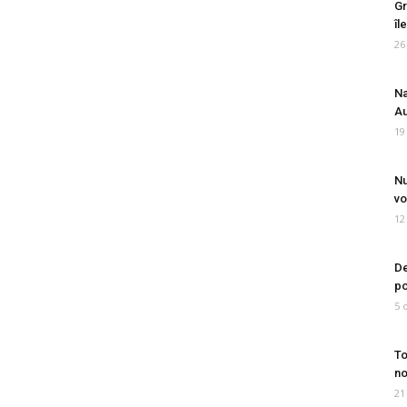
Gr
îl
26
Na
Au
19
Nu
vo
12
De
po
5 
To
no
21