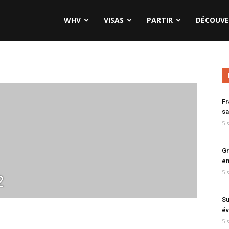
WHV
VISAS
PARTIR
DÉCOUVE
Fr
sa
5 
Gr
en
5 
2
Su
év
5 