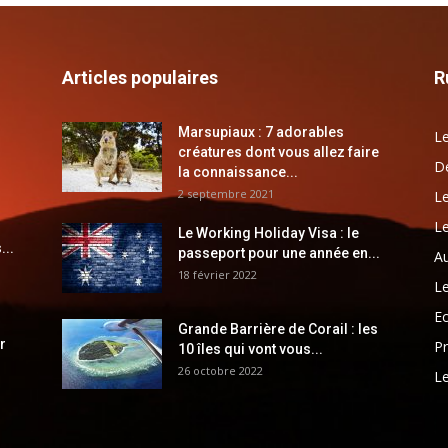
Articles populaires
R
Marsupiaux : 7 adorables
Le
créatures dont vous allez faire
Dé
la connaissance...
2 septembre 2021
Le
Le
Le Working Holiday Visa : le
...
passeport pour une année en...
Au
18 février 2022
Le
E
Grande Barrière de Corail : les
r
Pr
10 îles qui vont vous...
26 octobre 2022
Le