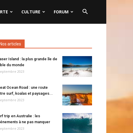
RTE
CULTURE
FORUM
Nos articles
aser Island : la plus grande île de
ble du monde
septembre 2023
eat Ocean Road : une route
tre surf, koalas et paysages...
septembre 2023
rf trip en Australie : les
énements à ne pas manquer
septembre 2023