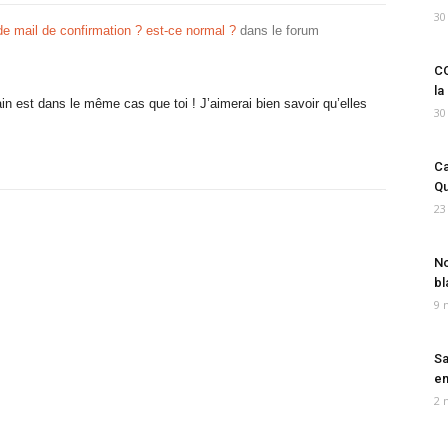
30
e mail de confirmation ? est-ce normal ?
dans le forum
CO
la
in est dans le même cas que toi ! J’aimerai bien savoir qu’elles
30
Ca
Qu
23
No
bl
9 
Sa
em
2 