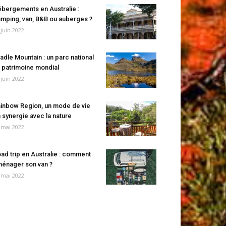
bergements en Australie :
mping, van, B&B ou auberges ?
 juin 2022
adle Mountain : un parc national
 patrimoine mondial
 juin 2022
inbow Region, un mode de vie
 synergie avec la nature
 mai 2022
ad trip en Australie : comment
énager son van ?
 mai 2022