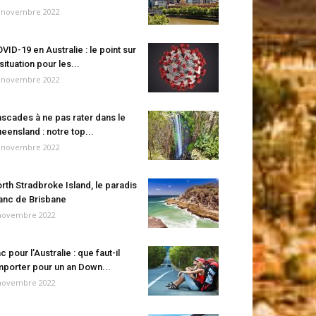
 novembre 2022
VID-19 en Australie : le point sur
 situation pour les...
 novembre 2022
scades à ne pas rater dans le
eensland : notre top...
 novembre 2022
rth Stradbroke Island, le paradis
anc de Brisbane
novembre 2022
c pour l’Australie : que faut-il
porter pour un an Down...
novembre 2022