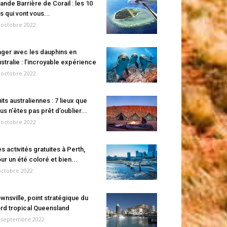
ande Barrière de Corail : les 10
es qui vont vous...
 octobre 2022
ger avec les dauphins en
stralie : l’incroyable expérience
 octobre 2022
its australiennes : 7 lieux que
us n’êtes pas prêt d’oublier...
 octobre 2022
s activités gratuites à Perth,
ur un été coloré et bien...
octobre 2022
wnsville, point stratégique du
rd tropical Queensland
 septembre 2022