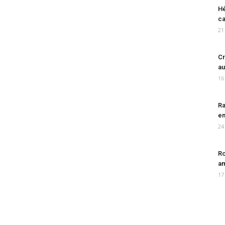
Hé
ca
21
Cr
au
16
Ra
en
24
Ro
am
17