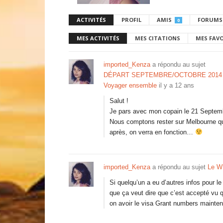
ACTIVITÉS
PROFIL
AMIS
FORUMS
0
MES ACTIVITÉS
MES CITATIONS
MES FAV
imported_Kenza
a répondu au sujet
DÉPART SEPTEMBRE/OCTOBRE 201
Voyager ensemble
il y a 12 ans
Salut !
Je pars avec mon copain le 21 Septemb
Nous comptons rester sur Melbourne que
après, on verra en fonction…
imported_Kenza
a répondu au sujet
Le W
Si quelqu’un a eu d’autres infos pour 
que ça veut dire que c’est accepté vu
on avoir le visa Grant numbers maint