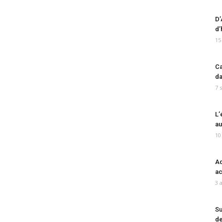
D’
d’
15
Ca
da
7 
L’
au
10
Ad
ac
3 
Su
de