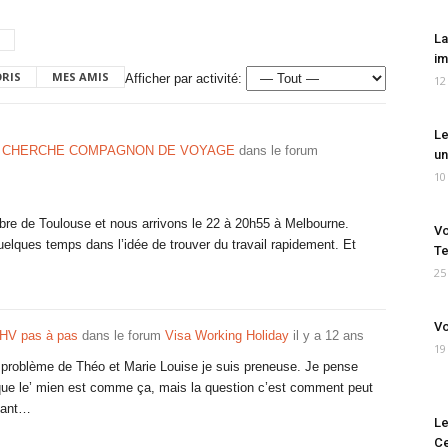
La
im
ORIS
MES AMIS
Afficher par activité:
12
Le
4 CHERCHE COMPAGNON DE VOYAGE
dans le forum
un
10
re de Toulouse et nous arrivons le 22 à 20h55 à Melbourne.
Vo
lques temps dans l’idée de trouver du travail rapidement. Et
Te
25
Vo
HV pas à pas
dans le forum
Visa Working Holiday
il y a 12 ans
19
le problème de Théo et Marie Louise je suis preneuse. Je pense
 que le’ mien est comme ça, mais la question c’est comment peut
enant…
Le
Ce