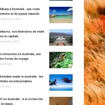
Albany à Denmark : une route
histoire et de joyaux naturels
 septembre 2022
nberra : nos itinéraires de visite
ns la capitale
septembre 2022
écotourisme en Australie, une
tre forme de voyage
 août 2022
rénaline made in Australie : les
tivités incontournables
août 2022
rf en Australie : A la recherche
 la vague...