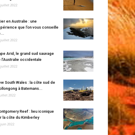
 juillet 2022
ier en Australie : une
périence que l’on vous conseille
...
 juillet 2022
pe Arid, le grand sud sauvage
 l’Australie occidentale
 juillet 2022
w South Wales : la côte sud de
llongong à Batemans...
juillet 2022
ntgomery Reef : lieu iconique
r la côte du Kimberley
 juin 2022