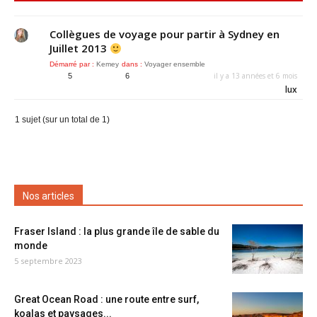
Collègues de voyage pour partir à Sydney en
Juillet 2013
Démarré par :
Kemey
dans :
Voyager ensemble
il y a 13 années et 6 mois
5
6
lux
1 sujet (sur un total de 1)
Nos articles
Fraser Island : la plus grande île de sable du
monde
5 septembre 2023
Great Ocean Road : une route entre surf,
koalas et paysages...