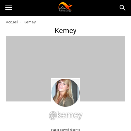
Australia-
Accueil
Kemey
Kemey
australie.com
@kemey
Pas d’activité récente