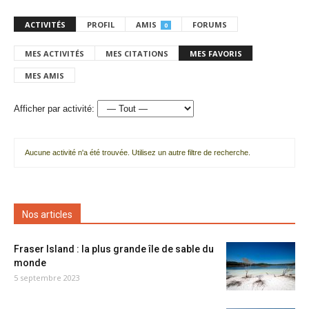
ACTIVITÉS
PROFIL
AMIS
FORUMS
0
MES ACTIVITÉS
MES CITATIONS
MES FAVORIS
MES AMIS
Afficher par activité:
Aucune activité n'a été trouvée. Utilisez un autre filtre de recherche.
Nos articles
Fraser Island : la plus grande île de sable du
monde
5 septembre 2023