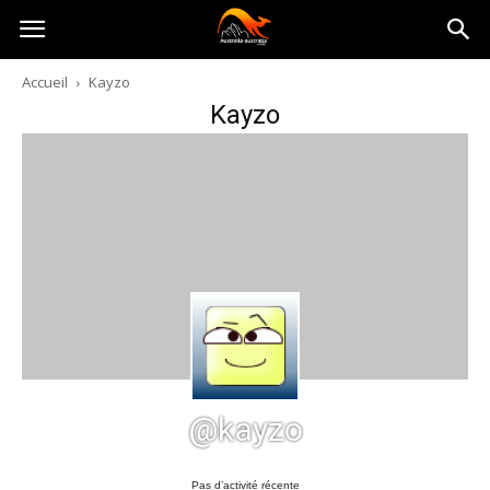
Australia-
Accueil
Kayzo
Kayzo
australie.com
@kayzo
Pas d’activité récente