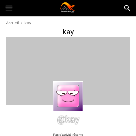
Australia-
Accueil
kay
kay
australie.com
@kay
Pas d’activité récente