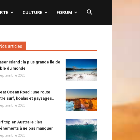
RTE
CULTURE
FORUM
Nos articles
aser Island : la plus grande île de
ble du monde
septembre 2023
eat Ocean Road : une route
tre surf, koalas et paysages...
septembre 2023
rf trip en Australie : les
énements à ne pas manquer
septembre 2023