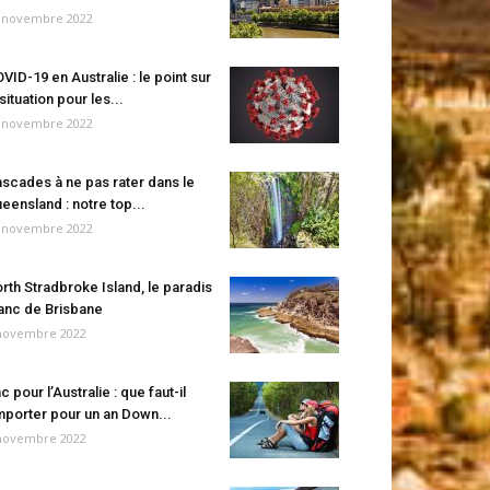
 novembre 2022
VID-19 en Australie : le point sur
 situation pour les...
 novembre 2022
scades à ne pas rater dans le
eensland : notre top...
 novembre 2022
rth Stradbroke Island, le paradis
anc de Brisbane
novembre 2022
c pour l’Australie : que faut-il
porter pour un an Down...
novembre 2022