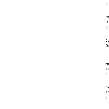
30
CO
la
30
Ca
Qu
23
No
bl
9 
Sa
em
2 