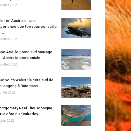
 juillet 2022
ier en Australie : une
périence que l’on vous conseille
...
 juillet 2022
pe Arid, le grand sud sauvage
 l’Australie occidentale
 juillet 2022
w South Wales : la côte sud de
llongong à Batemans...
juillet 2022
ntgomery Reef : lieu iconique
r la côte du Kimberley
 juin 2022