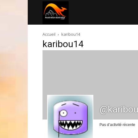
Australia-
Accueil
karibou14
australie.com
karibou14
@karibo
Pas d’activité récente