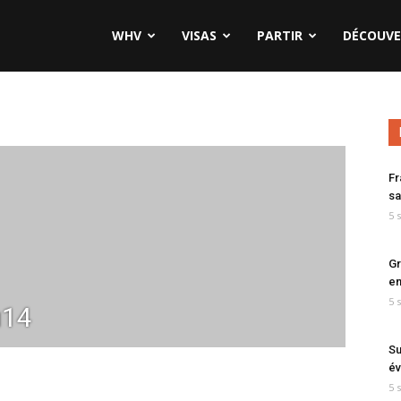
WHV
VISAS
PARTIR
DÉCOUVE
Fr
sa
5 
Gr
en
5 
u14
Su
év
5 