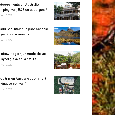
bergements en Australie :
mping, van, B&B ou auberges ?
 juin 2022
adle Mountain : un parc national
 patrimoine mondial
 juin 2022
inbow Region, un mode de vie
 synergie avec la nature
 mai 2022
ad trip en Australie : comment
énager son van ?
 mai 2022