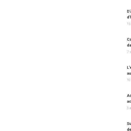
D’
d’
15
Ca
da
7 
L’
au
10
Ad
ac
3 
Su
de