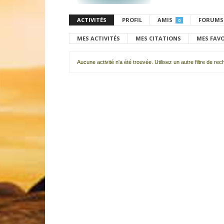
ACTIVITÉS
PROFIL
AMIS
FORUMS
0
MES ACTIVITÉS
MES CITATIONS
MES FAV
Aucune activité n'a été trouvée. Utilisez un autre filtre de re