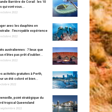
ande Barrière de Corail : les 10
es qui vont vous...
 octobre 2022
ger avec les dauphins en
stralie : l’incroyable expérience
 octobre 2022
its australiennes : 7 lieux que
us n’êtes pas prêt d’oublier...
 octobre 2022
s activités gratuites à Perth,
ur un été coloré et bien...
octobre 2022
wnsville, point stratégique du
rd tropical Queensland
 septembre 2022