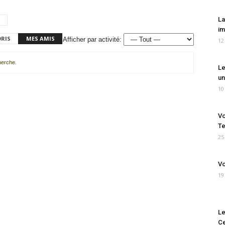
La
im
ORIS
MES AMIS
Afficher par activité:
12
cherche.
Le
un
10
Vo
Te
25
Vo
19
Le
Ce