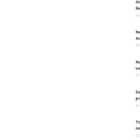
Gr
îl
26
Na
Au
19
Nu
vo
12
De
po
5 
To
no
21