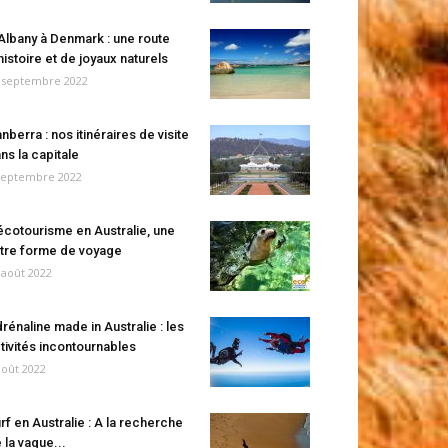
Albany à Denmark : une route
histoire et de joyaux naturels
 septembre 2022
nberra : nos itinéraires de visite
ns la capitale
septembre 2022
écotourisme en Australie, une
tre forme de voyage
 août 2022
rénaline made in Australie : les
tivités incontournables
août 2022
rf en Australie : A la recherche
 la vague...