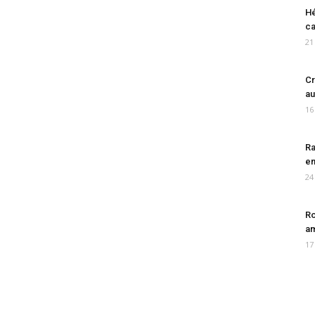
Hé
ca
21
Cr
au
16
Ra
en
24
Ro
am
17