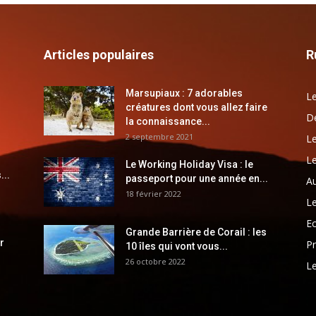
Articles populaires
R
Marsupiaux : 7 adorables
Le
créatures dont vous allez faire
Dé
la connaissance...
2 septembre 2021
Le
Le
Le Working Holiday Visa : le
...
passeport pour une année en...
Au
18 février 2022
Le
E
Grande Barrière de Corail : les
r
Pr
10 îles qui vont vous...
26 octobre 2022
Le