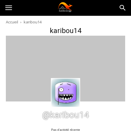
Australia-
Accueil
karibou14
karibou14
australie.com
@karibou14
Pas d’activité récente