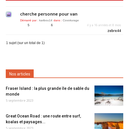
cherche personne pour van
Démarré par :
karibou14
dans :
Covoiturage
il y a 16 années et 8 mois
5
6
zebre44
1 sujet (sur un total de 1)
Nos articles
Fraser Island : la plus grande île de sable du
monde
5 septembre 2023
Great Ocean Road : une route entre surf,
koalas et paysages...
5 septembre 2023