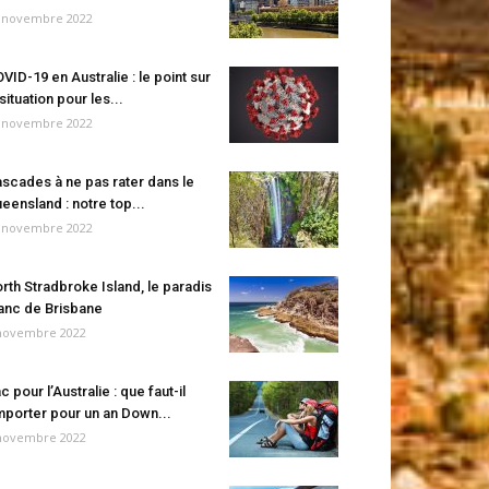
 novembre 2022
VID-19 en Australie : le point sur
 situation pour les...
 novembre 2022
scades à ne pas rater dans le
eensland : notre top...
 novembre 2022
rth Stradbroke Island, le paradis
anc de Brisbane
novembre 2022
c pour l’Australie : que faut-il
porter pour un an Down...
novembre 2022