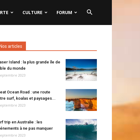
RTE
CULTURE
FORUM
Nos articles
aser Island : la plus grande île de
ble du monde
septembre 2023
eat Ocean Road : une route
tre surf, koalas et paysages...
septembre 2023
rf trip en Australie : les
énements à ne pas manquer
septembre 2023