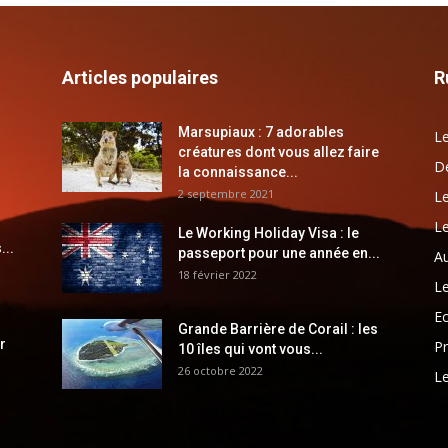
Articles populaires
R
Marsupiaux : 7 adorables
Le
créatures dont vous allez faire
Dé
la connaissance...
2 septembre 2021
Le
Le
Le Working Holiday Visa : le
...
passeport pour une année en...
Au
18 février 2022
Le
E
Grande Barrière de Corail : les
r
Pr
10 îles qui vont vous...
26 octobre 2022
Le