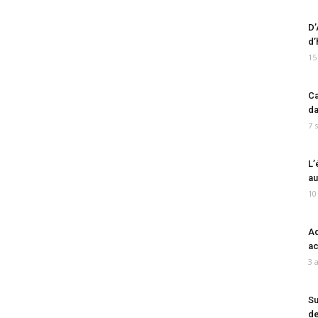
D’
d’
15
Ca
da
7 
L’
au
10
Ad
ac
3 
Su
de