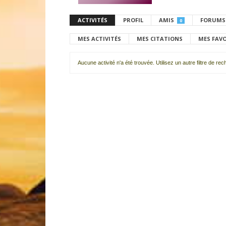
ACTIVITÉS
PROFIL
AMIS
FORUMS
0
MES ACTIVITÉS
MES CITATIONS
MES FAV
Aucune activité n'a été trouvée. Utilisez un autre filtre de re