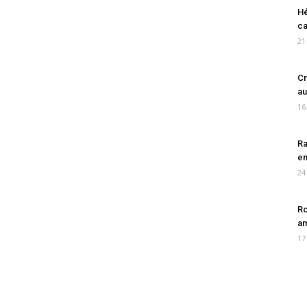
Hé
ca
21
Cr
au
16
Ra
en
24
Ro
am
17