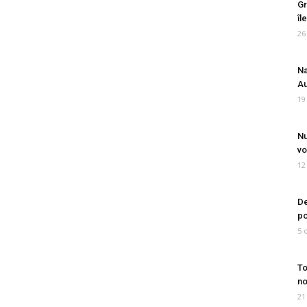
Gr
îl
26
Na
Au
19
Nu
vo
12
De
po
5 
To
no
21