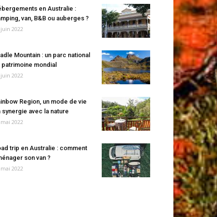
bergements en Australie :
mping, van, B&B ou auberges ?
 juin 2022
adle Mountain : un parc national
 patrimoine mondial
 juin 2022
inbow Region, un mode de vie
 synergie avec la nature
 mai 2022
ad trip en Australie : comment
énager son van ?
 mai 2022