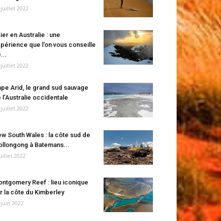
 juillet 2022
ier en Australie : une
périence que l’on vous conseille
...
 juillet 2022
pe Arid, le grand sud sauvage
 l’Australie occidentale
 juillet 2022
w South Wales : la côte sud de
llongong à Batemans...
juillet 2022
ntgomery Reef : lieu iconique
r la côte du Kimberley
 juin 2022