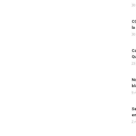
30
CO
la
30
Ca
Qu
23
No
bl
9 
Sa
em
2 