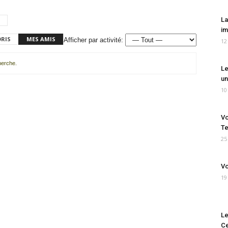
La
im
ORIS
MES AMIS
Afficher par activité:
12
cherche.
Le
un
10
Vo
Te
25
Vo
19
Le
Ce