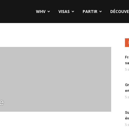
WHV
VISAS
PARTIR
DÉCOUVE
Fr
sa
5 
Gr
en
5 
e
Su
év
5 