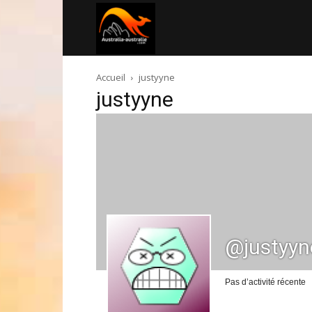
Australia-
Accueil
justyyne
australie.com
justyyne
@justyyn
Pas d’activité récente