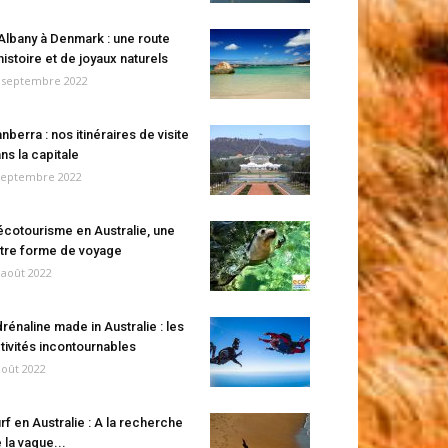
Albany à Denmark : une route
histoire et de joyaux naturels
 septembre 2022
nberra : nos itinéraires de visite
ns la capitale
septembre 2022
écotourisme en Australie, une
tre forme de voyage
 août 2022
rénaline made in Australie : les
tivités incontournables
août 2022
rf en Australie : A la recherche
 la vague...