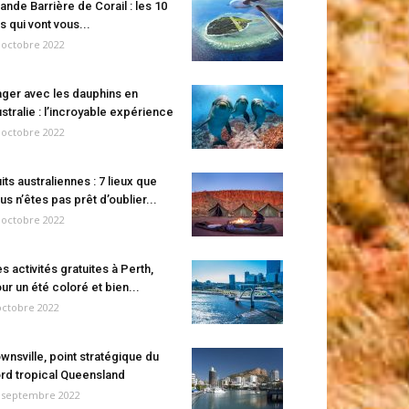
ande Barrière de Corail : les 10
es qui vont vous...
 octobre 2022
ger avec les dauphins en
stralie : l’incroyable expérience
 octobre 2022
its australiennes : 7 lieux que
us n’êtes pas prêt d’oublier...
 octobre 2022
s activités gratuites à Perth,
ur un été coloré et bien...
octobre 2022
wnsville, point stratégique du
rd tropical Queensland
 septembre 2022