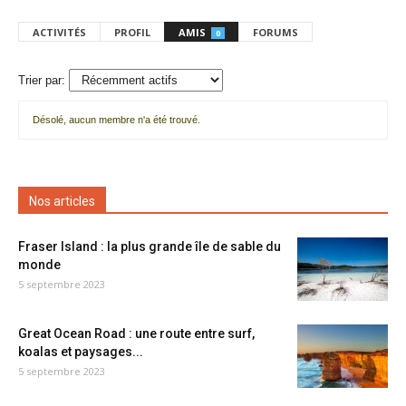
ACTIVITÉS
PROFIL
AMIS
FORUMS
0
Trier par:
Désolé, aucun membre n'a été trouvé.
Mes
amis
Nos articles
Fraser Island : la plus grande île de sable du
monde
5 septembre 2023
Great Ocean Road : une route entre surf,
koalas et paysages...
5 septembre 2023