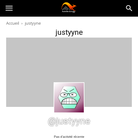
Australia-
Accueil
justyyne
justyyne
australie.com
@justyyne
Pas d’activité récente