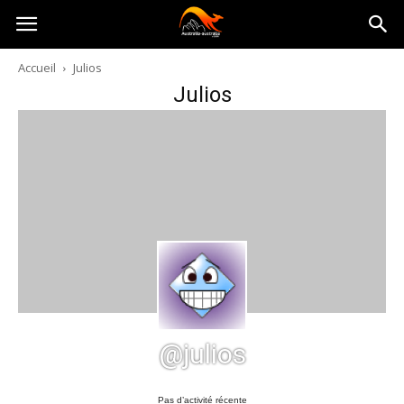
Australia-
Accueil
Julios
Julios
australie.com
@julios
Pas d’activité récente