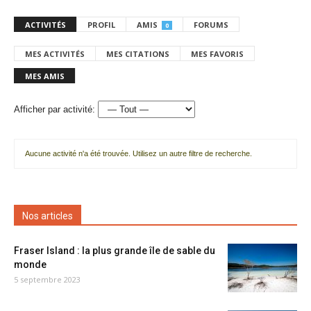
ACTIVITÉS
PROFIL
AMIS
FORUMS
0
MES ACTIVITÉS
MES CITATIONS
MES FAVORIS
MES AMIS
Afficher par activité:
Aucune activité n'a été trouvée. Utilisez un autre filtre de recherche.
Nos articles
Fraser Island : la plus grande île de sable du
monde
5 septembre 2023