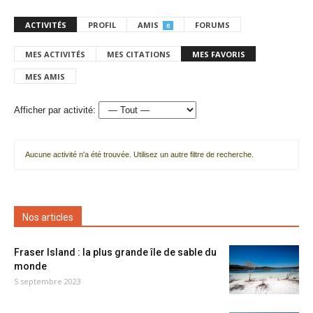
ACTIVITÉS
PROFIL
AMIS
FORUMS
0
MES ACTIVITÉS
MES CITATIONS
MES FAVORIS
MES AMIS
Afficher par activité:
Aucune activité n'a été trouvée. Utilisez un autre filtre de recherche.
Nos articles
Fraser Island : la plus grande île de sable du
monde
5 septembre 2023