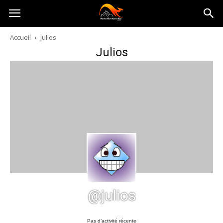
Australia-
Accueil
Julios
Julios
australie.com
@julios
Pas d’activité récente