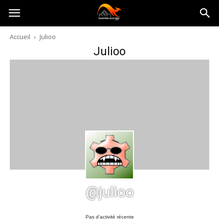
Australia-
Accueil
Julioo
Julioo
australie.com
@julioo
Pas d’activité récente