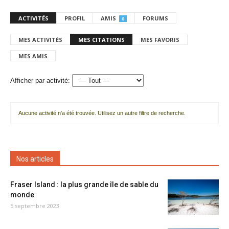
ACTIVITÉS
PROFIL
AMIS
FORUMS
0
MES ACTIVITÉS
MES CITATIONS
MES FAVORIS
MES AMIS
Afficher par activité:
Aucune activité n'a été trouvée. Utilisez un autre filtre de recherche.
Nos articles
Fraser Island : la plus grande île de sable du
monde
5 septembre 2023