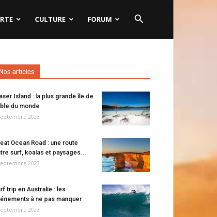
RTE
CULTURE
FORUM
Nos articles
aser Island : la plus grande île de
ble du monde
septembre 2023
eat Ocean Road : une route
tre surf, koalas et paysages...
septembre 2023
rf trip en Australie : les
énements à ne pas manquer
septembre 2023