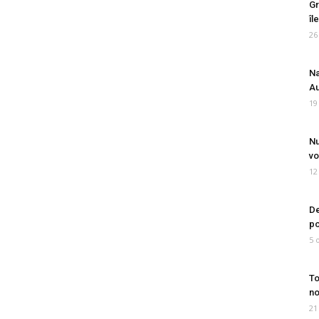
Gr
îl
26
Na
Au
19
Nu
vo
12
De
po
5 
To
no
21