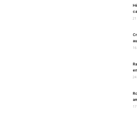
Hé
ca
21
Cr
au
16
Ra
en
24
Ro
am
17