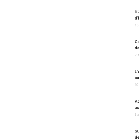
D’
d’
15
Ca
da
7 
L’
au
10
Ad
ac
3 
Su
de