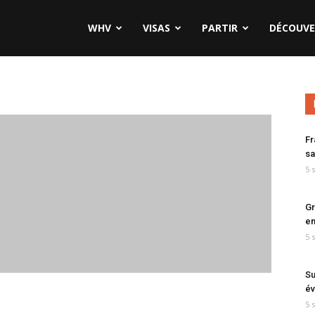
WHV
VISAS
PARTIR
DÉCOUVE
Fr
sa
5 
Gr
en
5 
Su
év
5 