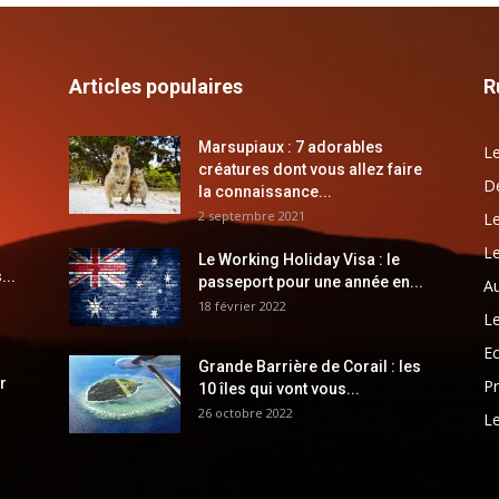
Articles populaires
R
Marsupiaux : 7 adorables
Le
créatures dont vous allez faire
Dé
la connaissance...
2 septembre 2021
Le
Le
Le Working Holiday Visa : le
...
passeport pour une année en...
Au
18 février 2022
Le
E
Grande Barrière de Corail : les
r
Pr
10 îles qui vont vous...
26 octobre 2022
Le