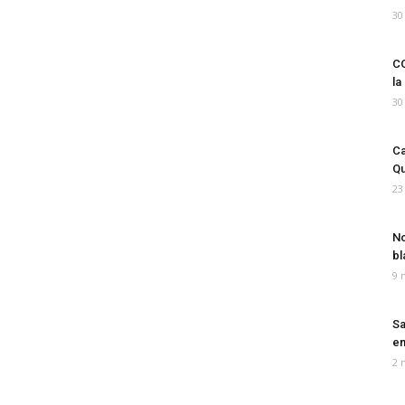
30
CO
la
30
Ca
Qu
23
No
bl
9 
Sa
em
2 