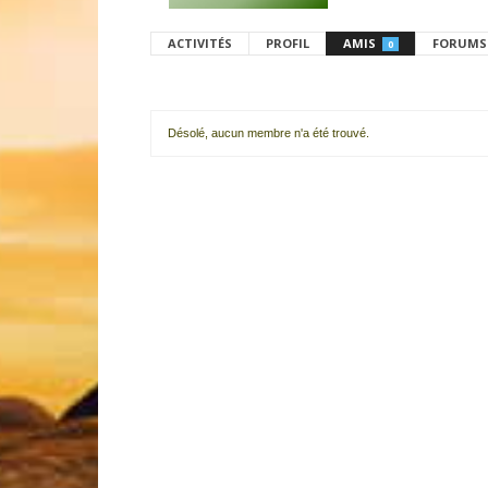
ACTIVITÉS
PROFIL
AMIS
FORUMS
0
Désolé, aucun membre n'a été trouvé.
Mes
amis