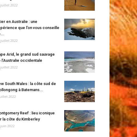
 juillet 2022
ier en Australie : une
périence que l’on vous conseille
...
 juillet 2022
pe Arid, le grand sud sauvage
 l’Australie occidentale
 juillet 2022
w South Wales : la côte sud de
llongong à Batemans...
juillet 2022
ntgomery Reef : lieu iconique
r la côte du Kimberley
 juin 2022