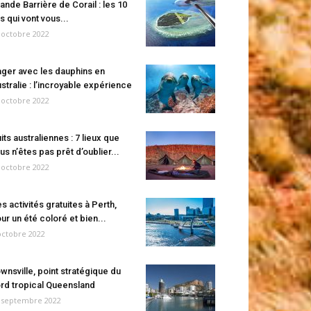
ande Barrière de Corail : les 10
es qui vont vous...
 octobre 2022
ger avec les dauphins en
stralie : l’incroyable expérience
 octobre 2022
its australiennes : 7 lieux que
us n’êtes pas prêt d’oublier...
 octobre 2022
s activités gratuites à Perth,
ur un été coloré et bien...
octobre 2022
wnsville, point stratégique du
rd tropical Queensland
 septembre 2022