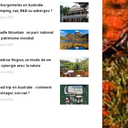
bergements en Australie :
mping, van, B&B ou auberges ?
 juin 2022
adle Mountain : un parc national
 patrimoine mondial
 juin 2022
inbow Region, un mode de vie
 synergie avec la nature
 mai 2022
ad trip en Australie : comment
énager son van ?
 mai 2022