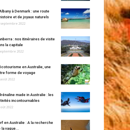
Albany à Denmark : une route
histoire et de joyaux naturels
 septembre 2022
nberra : nos itinéraires de visite
ns la capitale
septembre 2022
écotourisme en Australie, une
tre forme de voyage
 août 2022
rénaline made in Australie : les
tivités incontournables
août 2022
rf en Australie : A la recherche
 la vague...