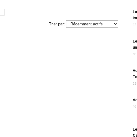
La
im
Trier par:
12
Le
un
10
Vo
Te
25
Vo
19
Le
Ce