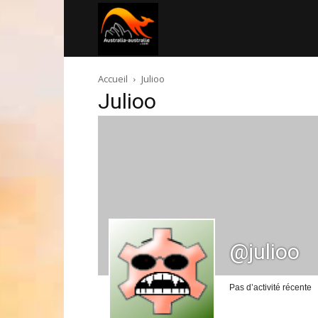
Australia-
Accueil
Julioo
australie.com
Julioo
@julioo
Pas d’activité récente