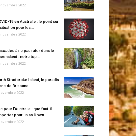
 novembre 2022
VID-19 en Australie : le point sur
 situation pour les...
 novembre 2022
scades à ne pas rater dans le
eensland : notre top...
 novembre 2022
rth Stradbroke Island, le paradis
anc de Brisbane
novembre 2022
c pour l’Australie : que faut-il
porter pour un an Down...
novembre 2022