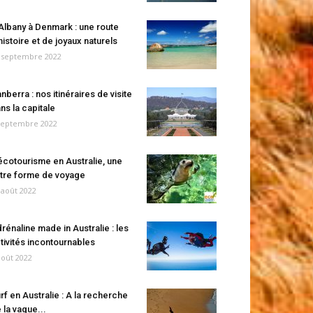
Albany à Denmark : une route
histoire et de joyaux naturels
 septembre 2022
nberra : nos itinéraires de visite
ns la capitale
septembre 2022
écotourisme en Australie, une
tre forme de voyage
 août 2022
rénaline made in Australie : les
tivités incontournables
août 2022
rf en Australie : A la recherche
 la vague...