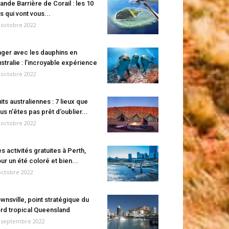
ande Barrière de Corail : les 10
es qui vont vous...
 octobre 2022
ger avec les dauphins en
stralie : l’incroyable expérience
 octobre 2022
its australiennes : 7 lieux que
us n’êtes pas prêt d’oublier...
 octobre 2022
s activités gratuites à Perth,
ur un été coloré et bien...
octobre 2022
wnsville, point stratégique du
rd tropical Queensland
 septembre 2022