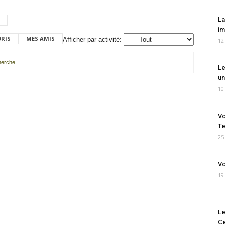
La
im
ORIS
MES AMIS
Afficher par activité:
12
cherche.
Le
un
10
Vo
Te
25
Vo
19
Le
Ce