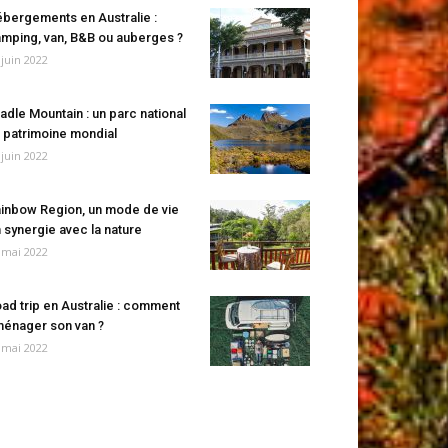
bergements en Australie :
mping, van, B&B ou auberges ?
 juin 2022
adle Mountain : un parc national
 patrimoine mondial
 juin 2022
inbow Region, un mode de vie
 synergie avec la nature
 mai 2022
ad trip en Australie : comment
énager son van ?
 mai 2022