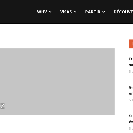
WHV
VISAS
PARTIR
DÉCOUVE
Fr
sa
5 
Gr
en
5 
tz
Su
év
5 