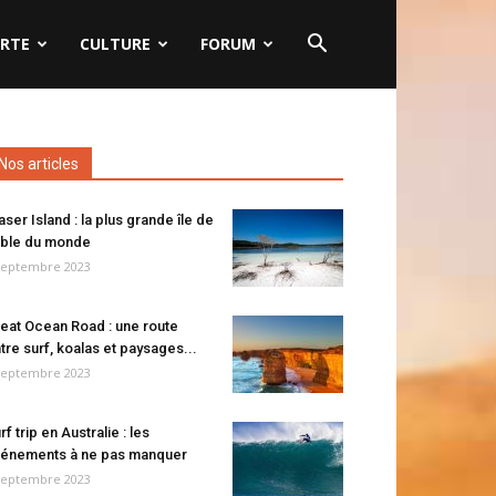
RTE
CULTURE
FORUM
Nos articles
aser Island : la plus grande île de
ble du monde
septembre 2023
eat Ocean Road : une route
tre surf, koalas et paysages...
septembre 2023
rf trip en Australie : les
énements à ne pas manquer
septembre 2023