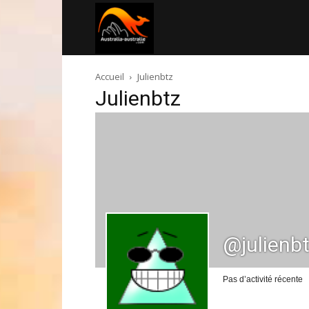
Australia-
Accueil
Julienbtz
australie.com
Julienbtz
@julienb
Pas d’activité récente