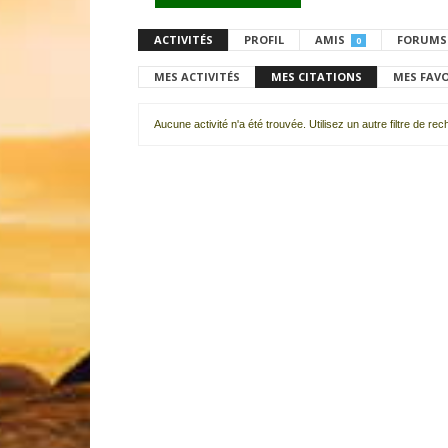
ACTIVITÉS
PROFIL
AMIS
FORUMS
0
MES ACTIVITÉS
MES CITATIONS
MES FAV
Aucune activité n'a été trouvée. Utilisez un autre filtre de re