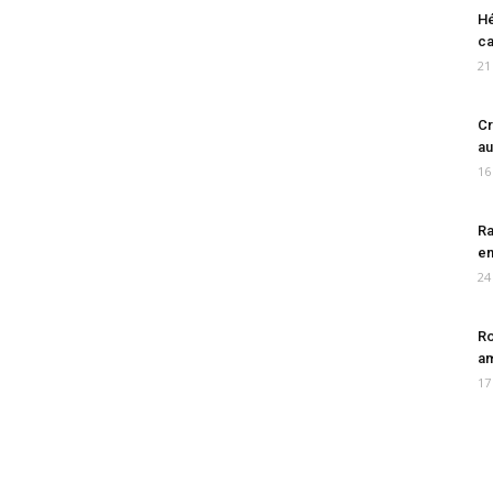
Hé
ca
21
Cr
au
16
Ra
en
24
Ro
am
17