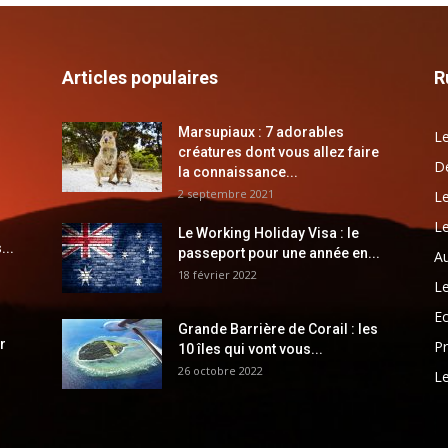
Articles populaires
R
Marsupiaux : 7 adorables
Le
créatures dont vous allez faire
Dé
la connaissance...
2 septembre 2021
Le
Le
Le Working Holiday Visa : le
...
passeport pour une année en...
Au
18 février 2022
Le
E
Grande Barrière de Corail : les
r
Pr
10 îles qui vont vous...
26 octobre 2022
Le