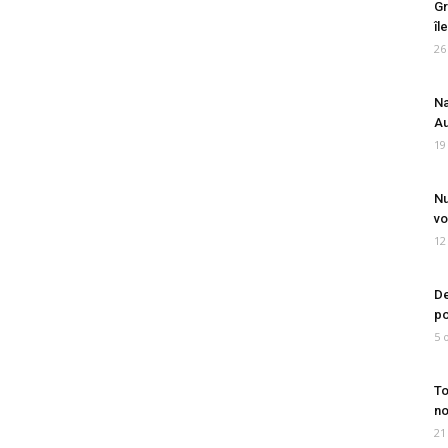
Gr
îl
26
Na
Au
19
Nu
vo
12
De
po
5 
To
no
21