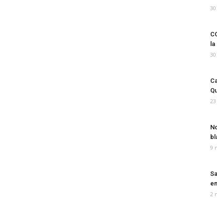
30
CO
la
30
Ca
Qu
23
No
bl
9 
Sa
em
2 