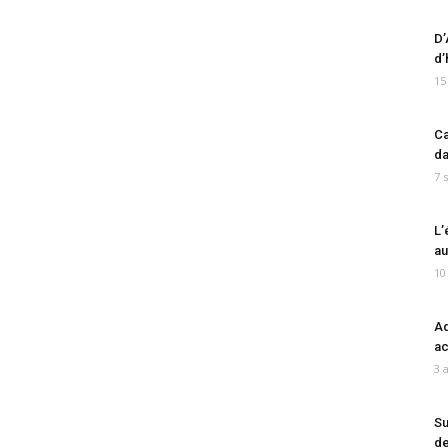
D’
d’
15
Ca
da
7 
L’
au
10
Ad
ac
3 
Su
de