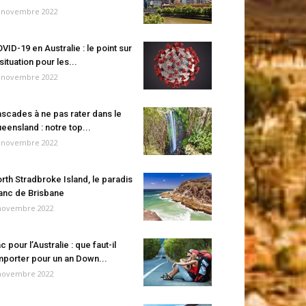
 novembre 2022
VID-19 en Australie : le point sur
 situation pour les...
 novembre 2022
scades à ne pas rater dans le
eensland : notre top...
 novembre 2022
rth Stradbroke Island, le paradis
anc de Brisbane
novembre 2022
c pour l’Australie : que faut-il
porter pour un an Down...
novembre 2022