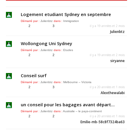
Logement etudiant Sydney en septembre
Démarré par :
Julienbtz
dans :
Immigration
il y a 19 années et 2 mois
2
3
Julienbtz
Wollongong Uni Sydney
Démarré par :
Julienbtz
dans :
Etudes
il y a 19 années et 2 mois
2
2
siryanne
Conseil surf
Démarré par :
Julienbtz
dans :
Melbourne – Victoria
il y a 20 années et 1 mois
2
3
Alexthewalabi
un conseil pour les bagages avant départ…
Démarré par :
Julienbtz
dans :
Australie – le pays-continent
il y a 20 années et 1 mois
2
2
Emilie-mb-58c8f7324ba63