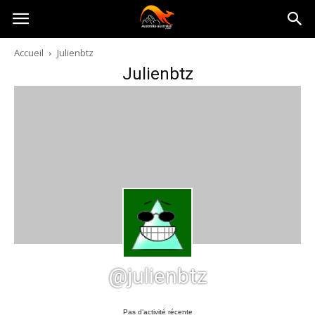
Australia-
Accueil
Julienbtz
Julienbtz
australie.com
@julienbtz
Pas d’activité récente