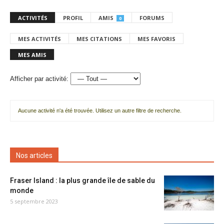
ACTIVITÉS
PROFIL
AMIS
FORUMS
0
MES ACTIVITÉS
MES CITATIONS
MES FAVORIS
MES AMIS
Afficher par activité:
Aucune activité n'a été trouvée. Utilisez un autre filtre de recherche.
Nos articles
Fraser Island : la plus grande île de sable du
monde
5 septembre 2023