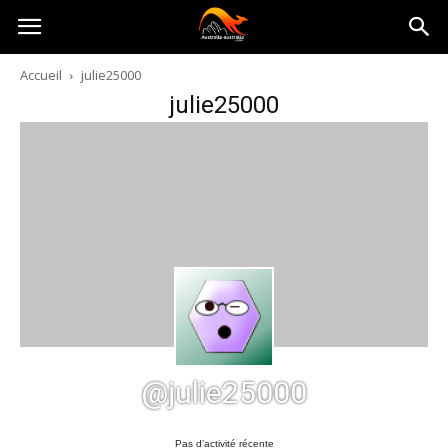
Australia-
Accueil
julie25000
julie25000
australie.com
@julie25000
Pas d’activité récente