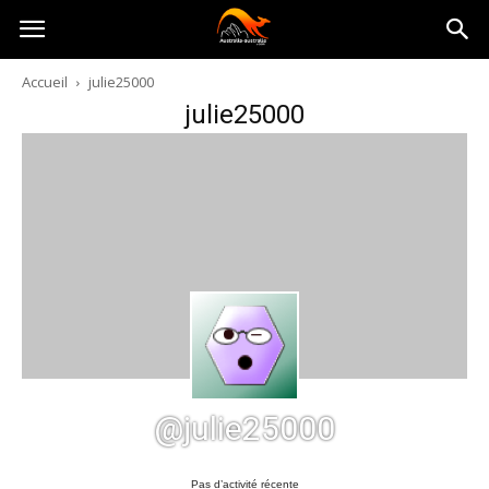
Australia-
Accueil
julie25000
julie25000
australie.com
@julie25000
Pas d’activité récente