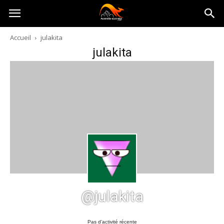
Australia-
Accueil
julakita
julakita
australie.com
@julakita
Pas d’activité récente