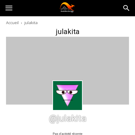
Australia-
Accueil
julakita
julakita
australie.com
@julakita
Pas d’activité récente