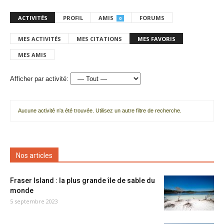
ACTIVITÉS
PROFIL
AMIS
FORUMS
0
MES ACTIVITÉS
MES CITATIONS
MES FAVORIS
MES AMIS
Afficher par activité:
Aucune activité n'a été trouvée. Utilisez un autre filtre de recherche.
Nos articles
Fraser Island : la plus grande île de sable du
monde
5 septembre 2023