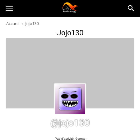
Australia-
Accueil
Jojo130
Jojo130
australie.com
@jojo130
Pas d’activité récente