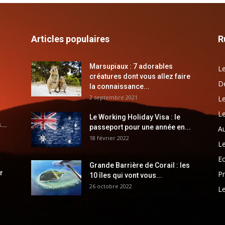
Articles populaires
R
Marsupiaux : 7 adorables
Le
créatures dont vous allez faire
Dé
la connaissance...
2 septembre 2021
Le
Le
Le Working Holiday Visa : le
...
passeport pour une année en...
Au
18 février 2022
Le
E
Grande Barrière de Corail : les
r
Pr
10 îles qui vont vous...
26 octobre 2022
Le