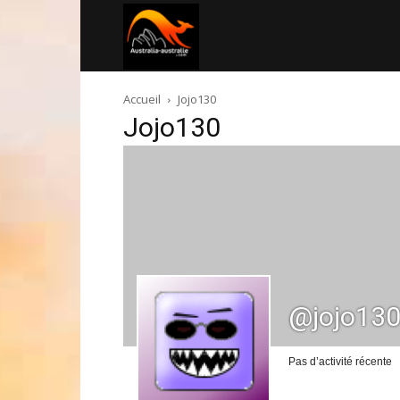
Australia-
Accueil
Jojo130
australie.com
Jojo130
@jojo13
Pas d’activité récente