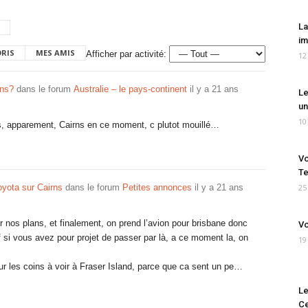
La
im
ORIS
MES AMIS
Afficher par activité:
12
rns?
dans le forum
Australie – le pays-continent
il y a 21 ans
Le
un
10
s, apparement, Cairns en ce moment, c plutot mouillé…
Vo
Te
yota sur Cairns
dans le forum
Petites annonces
il y a 21 ans
25
r nos plans, et finalement, on prend l’avion pour brisbane donc
Vo
uf si vous avez pour projet de passer par là, a ce moment la, on
19
ur les coins à voir à Fraser Island, parce que ca sent un pe…
Le
Ce