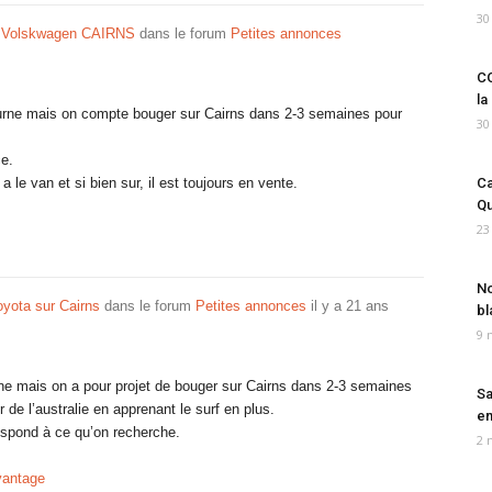
30
 Volskwagen CAIRNS
dans le forum
Petites annonces
CO
la
ne mais on compte bouger sur Cairns dans 2-3 semaines pour
30
e.
le van et si bien sur, il est toujours en vente.
Ca
Qu
23
No
yota sur Cairns
dans le forum
Petites annonces
il y a 21 ans
bl
9 
ne mais on a pour projet de bouger sur Cairns dans 2-3 semaines
Sa
ur de l’australie en apprenant le surf en plus.
em
espond à ce qu’on recherche.
2 
vantage