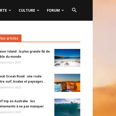
RTE
CULTURE
FORUM
Nos articles
aser Island : la plus grande île de
ble du monde
septembre 2023
eat Ocean Road : une route
tre surf, koalas et paysages...
septembre 2023
rf trip en Australie : les
énements à ne pas manquer
septembre 2023