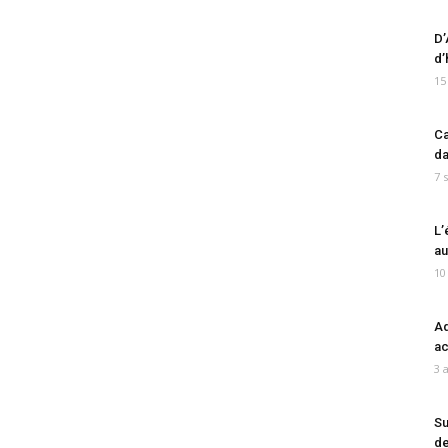
D’
d’
15
Ca
da
7 
L’
au
10
Ad
ac
3 
Su
de