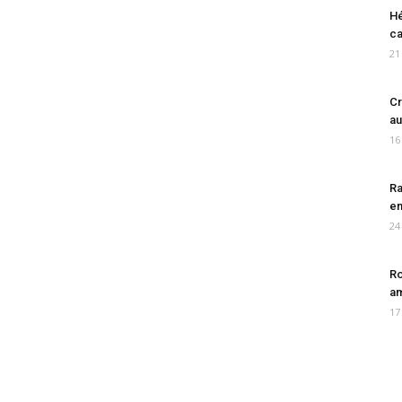
Hé
ca
21
Cr
au
16
Ra
en
24
Ro
am
17