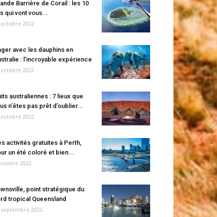
ande Barrière de Corail : les 10
es qui vont vous...
 octobre 2022
ger avec les dauphins en
stralie : l’incroyable expérience
 octobre 2022
its australiennes : 7 lieux que
us n’êtes pas prêt d’oublier...
 octobre 2022
s activités gratuites à Perth,
ur un été coloré et bien...
octobre 2022
wnsville, point stratégique du
rd tropical Queensland
 septembre 2022