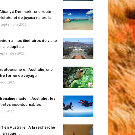
Albany à Denmark : une route
histoire et de joyaux naturels
 septembre 2022
nberra : nos itinéraires de visite
ns la capitale
septembre 2022
écotourisme en Australie, une
tre forme de voyage
 août 2022
rénaline made in Australie : les
tivités incontournables
août 2022
rf en Australie : A la recherche
 la vague...