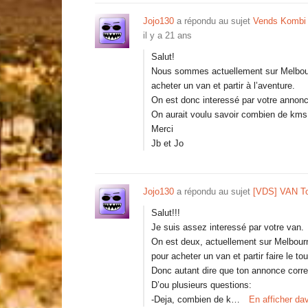
Jojo130
a répondu au sujet
Vends Kombi
il y a 21 ans
Salut!
Nous sommes actuellement sur Melbour
acheter un van et partir à l’aventure.
On est donc interessé par votre annonc
On aurait voulu savoir combien de kms a 
Merci
Jb et Jo
Jojo130
a répondu au sujet
[VDS] VAN To
Salut!!!
Je suis assez interessé par votre van.
On est deux, actuellement sur Melbour
pour acheter un van et partir faire le to
Donc autant dire que ton annonce corr
D’ou plusieurs questions:
-Deja, combien de k…
En afficher da