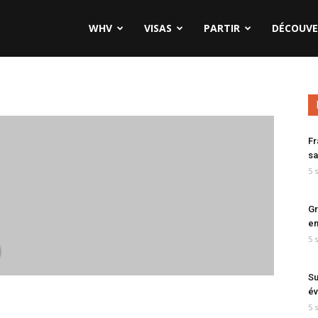
WHV
VISAS
PARTIR
DÉCOUVE
Fr
sa
5 
Gr
en
5 
0
Su
év
5 