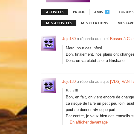
ACTIVITÉS
PROFIL
AMIS
FORUMS
0
MES ACTIVITÉS
MES CITATIONS
MES FAV
Jojo130
a répondu au sujet
Bosser à Cai
Merci pour ces infos!
Bon, finalement, nos plans ont changé
Donc on va plutot aller à Brisbane.
Jojo130
a répondu au sujet
[VDS] VAN To
Salut!!!
Bon, en fait, on vient encore de change
ca risque de faire un petit peu loin, as
peut se donner rdv qque part.
Par contre, je veux bien des conseils s
En afficher davantage