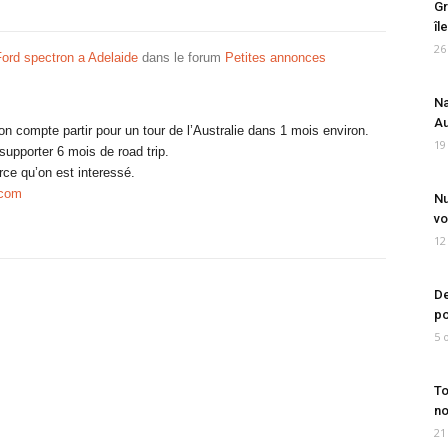
Gr
îl
26
ord spectron a Adelaide
dans le forum
Petites annonces
Na
Au
n compte partir pour un tour de l’Australie dans 1 mois environ.
19
supporter 6 mois de road trip.
rce qu’on est interessé.
.com
Nu
vo
12
De
po
5 
To
no
21