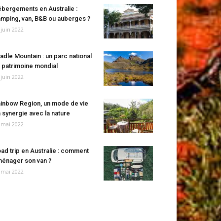
bergements en Australie :
mping, van, B&B ou auberges ?
 juin 2022
adle Mountain : un parc national
 patrimoine mondial
 juin 2022
inbow Region, un mode de vie
 synergie avec la nature
 mai 2022
ad trip en Australie : comment
énager son van ?
 mai 2022