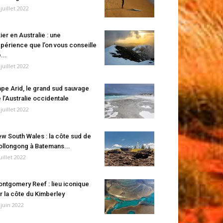
 juillet 2022
ier en Australie : une
périence que l’on vous conseille
...
 juillet 2022
pe Arid, le grand sud sauvage
 l’Australie occidentale
 juillet 2022
w South Wales : la côte sud de
llongong à Batemans...
juillet 2022
ntgomery Reef : lieu iconique
r la côte du Kimberley
 juin 2022