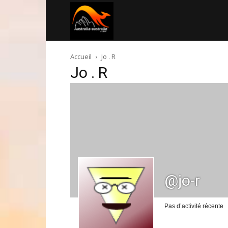
Australia-
Accueil
Jo . R
australie.com
Jo . R
@jo-r
Pas d’activité récente