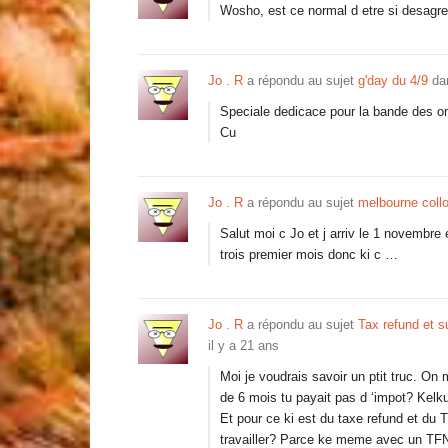
Wosho, est ce normal d etre si desagrea
Jo . R
a répondu au sujet
g'day du 4/9
da
Speciale dedicace pour la bande des onz
Cu
Jo . R
a répondu au sujet
melbourne coll
Salut moi c Jo et j arriv le 1 novembre
trois premier mois donc ki c …
Jo . R
a répondu au sujet
Tax refund et s
il y a 21 ans
Moi je voudrais savoir un ptit truc. On m
de 6 mois tu payait pas d ‘impot? Kelk
Et pour ce ki est du taxe refund et du
travailler? Parce ke meme avec un TF