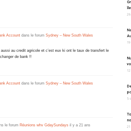
Gr
îl
26
Na
ank Account
dans le forum
Sydney – New South Wales
Au
19
ussi au credit agricole et c’est eux ki ont le taux de transfert le
e changer de bank !!
Nu
vo
12
ank Account
dans le forum
Sydney – New South Wales
De
po
5 
To
no
ns le forum
Réunions whv GdaySundays
il y a 21 ans
21