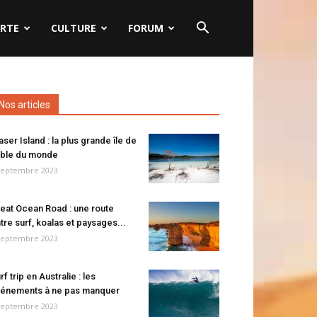
RTE
CULTURE
FORUM
Nos articles
aser Island : la plus grande île de
ble du monde
septembre 2023
eat Ocean Road : une route
tre surf, koalas et paysages...
septembre 2023
rf trip en Australie : les
énements à ne pas manquer
septembre 2023