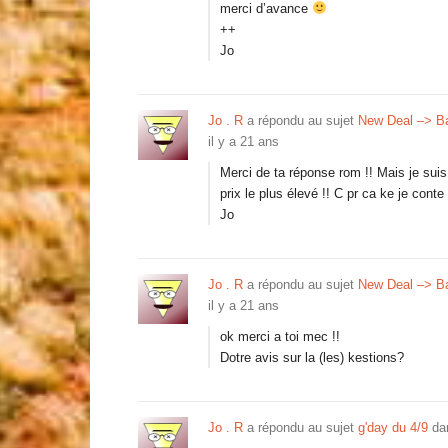
merci d’avance
++
Jo
Jo . R
a répondu au sujet
New Deal –> B
il y a 21 ans
Merci de ta réponse rom !! Mais je suis a
prix le plus élevé !! C pr ca ke je cont
Jo
Jo . R
a répondu au sujet
New Deal –> B
il y a 21 ans
ok merci a toi mec !!
Dotre avis sur la (les) kestions?
Jo . R
a répondu au sujet
g'day du 4/9
da