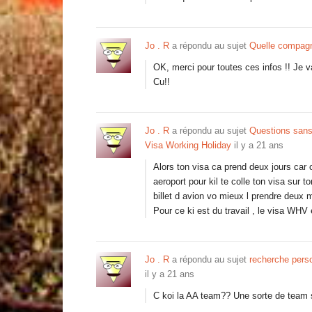
Jo . R
a répondu au sujet
Quelle compagn
OK, merci pour toutes ces infos !! Je v
Cu!!
Jo . R
a répondu au sujet
Questions sans 
Visa Working Holiday
il y a 21 ans
Alors ton visa ca prend deux jours car c
aeroport pour kil te colle ton visa sur t
billet d avion vo mieux l prendre deux 
Pour ce ki est du travail , le visa WHV
Jo . R
a répondu au sujet
recherche perso
il y a 21 ans
C koi la AA team?? Une sorte de team 