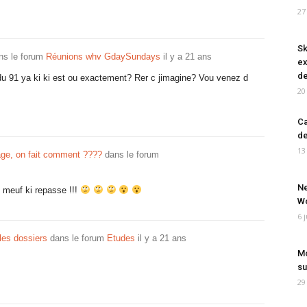
27
Sk
ns le forum
Réunions whv GdaySundays
il y a 21 ans
ex
de
du 91 ya ki ki est ou exactement? Rer c jimagine? Vou venez d
20
Ca
de
13
age, on fait comment ????
dans le forum
Ne
 meuf ki repasse !!!
Wo
6 
les dossiers
dans le forum
Etudes
il y a 21 ans
Mo
su
29