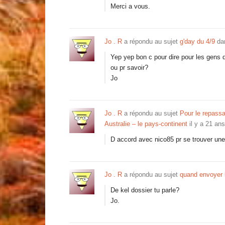
Merci a vous.
Jo . R
a répondu au sujet
g'day du 4/9
da
Yep yep bon c pour dire pour les gens 
ou pr savoir?
Jo
Jo . R
a répondu au sujet
Pour le repass
Australie – le pays-continent
il y a 21 ans
D accord avec nico85 pr se trouver une
Jo . R
a répondu au sujet
quand envoyer 
De kel dossier tu parle?
Jo.