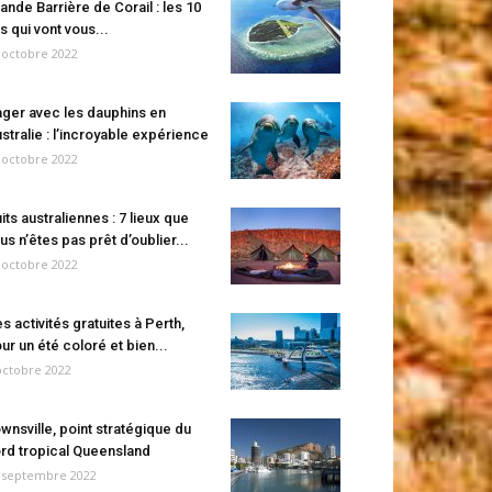
ande Barrière de Corail : les 10
es qui vont vous...
 octobre 2022
ger avec les dauphins en
stralie : l’incroyable expérience
 octobre 2022
its australiennes : 7 lieux que
us n’êtes pas prêt d’oublier...
 octobre 2022
s activités gratuites à Perth,
ur un été coloré et bien...
octobre 2022
wnsville, point stratégique du
rd tropical Queensland
 septembre 2022