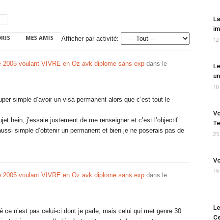
La
im
ORIS
MES AMIS
Afficher par activité:
12
 2005 voulant VIVRE en Oz avk diplome sans exp
dans le
Le
un
10
super simple d’avoir un visa permanent alors que c’est tout le
Vo
et hein, j’essaie justement de me renseigner et c’est l’objectif
Te
aussi simple d’obtenir un permanent et bien je ne poserais pas de
25
Vo
19
 2005 voulant VIVRE en Oz avk diplome sans exp
dans le
Le
 ce n’est pas celui-ci dont je parle, mais celui qui met genre 30
Ce