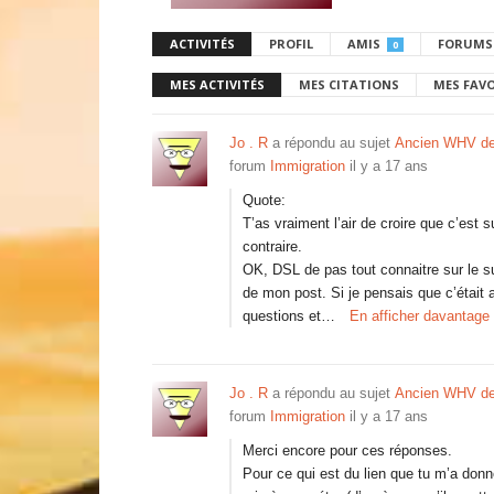
ACTIVITÉS
PROFIL
AMIS
FORUMS
0
MES ACTIVITÉS
MES CITATIONS
MES FAV
Jo . R
a répondu au sujet
Ancien WHV de
forum
Immigration
il y a 17 ans
Quote:
T’as vraiment l’air de croire que c’est 
contraire.
OK, DSL de pas tout connaitre sur le suj
de mon post. Si je pensais que c’était 
questions et…
En afficher davantage
Jo . R
a répondu au sujet
Ancien WHV de
forum
Immigration
il y a 17 ans
Merci encore pour ces réponses.
Pour ce qui est du lien que tu m’a donné