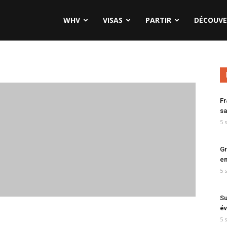
WHV
VISAS
PARTIR
DÉCOUVE
Fr
sa
5 
Gr
en
5 
Su
év
5 