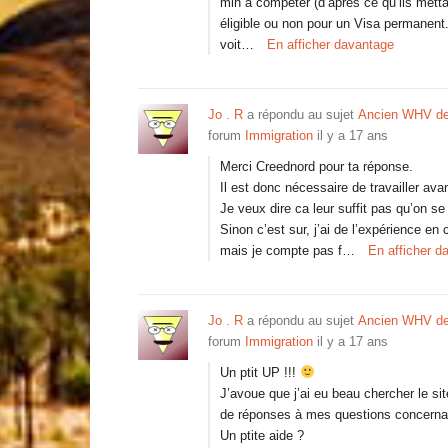
min à compéter (d’après ce qu’ils mettai
éligible ou non pour un Visa permanent. 
voit…
En afficher davantage
Jo . R
a répondu au sujet
Ancien WHV de
forum
Immigration
il y a 17 ans
Merci Creednord pour ta réponse.
Il est donc nécessaire de travailler av
Je veux dire ca leur suffit pas qu’on s
Sinon c’est sur, j’ai de l’expérience en c
mais je compte pas f…
En afficher d
Jo . R
a répondu au sujet
Ancien WHV de
forum
Immigration
il y a 17 ans
Un ptit UP !!!
J’avoue que j’ai eu beau chercher le si
de réponses à mes questions concerna
Un ptite aide ?