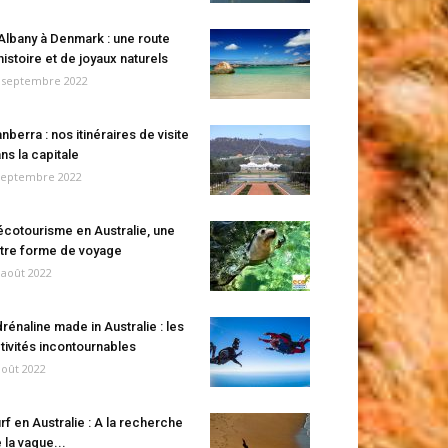
Albany à Denmark : une route
histoire et de joyaux naturels
 septembre 2022
nberra : nos itinéraires de visite
ns la capitale
septembre 2022
écotourisme en Australie, une
tre forme de voyage
 août 2022
rénaline made in Australie : les
tivités incontournables
août 2022
rf en Australie : A la recherche
 la vague...