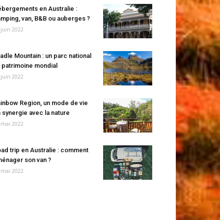
bergements en Australie :
mping, van, B&B ou auberges ?
 juin 2022
adle Mountain : un parc national
 patrimoine mondial
 juin 2022
inbow Region, un mode de vie
 synergie avec la nature
 mai 2022
ad trip en Australie : comment
énager son van ?
 mai 2022