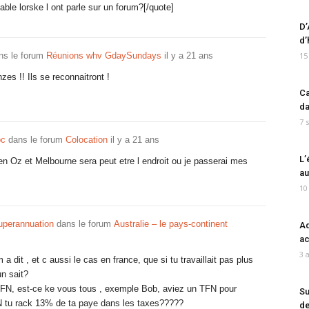
ble lorske l ont parle sur un forum?[/quote]
D’
d’
ns le forum
Réunions whv GdaySundays
il y a 21 ans
15
es !! Ils se reconnaitront !
Ca
da
7 
oc
dans le forum
Colocation
il y a 21 ans
L’
 en Oz et Melbourne sera peut etre l endroit ou je passerai mes
au
10
uperannuation
dans le forum
Australie – le pays-continent
Ad
ac
3 
 a dit , et c aussi le cas en france, que si tu travaillait pas plus
un sait?
 TFN, est-ce ke vous tous , exemple Bob, aviez un TFN pour
Su
N tu rack 13% de ta paye dans les taxes?????
de