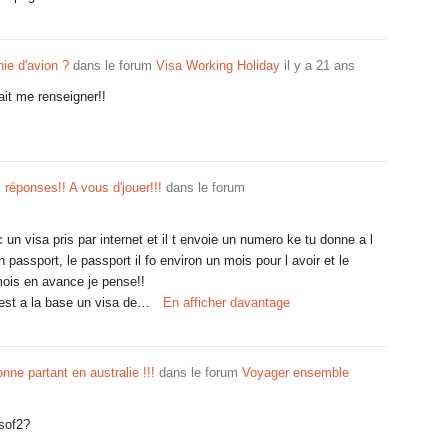
ie d'avion ?
dans le forum
Visa Working Holiday
il y a 21 ans
ait me renseigner!!
réponses!! A vous d'jouer!!!
dans le forum
 un visa pris par internet et il t envoie un numero ke tu donne a l
on passport, le passport il fo environ un mois pour l avoir et le
mois en avance je pense!!
 est a la base un visa de…
En afficher davantage
nne partant en australie !!!
dans le forum
Voyager ensemble
sof2?