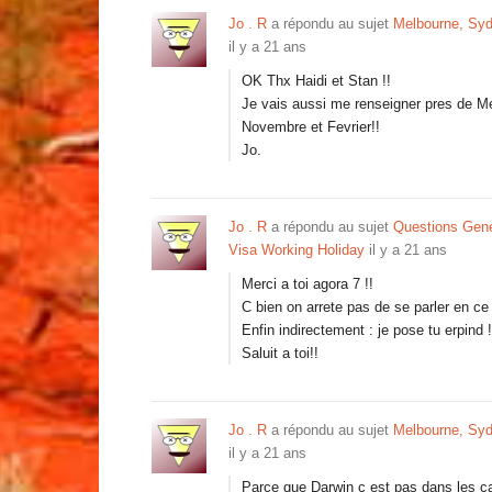
Jo . R
a répondu au sujet
Melbourne, Syd
il y a 21 ans
OK Thx Haidi et Stan !!
Je vais aussi me renseigner pres de Mel
Novembre et Fevrier!!
Jo.
Jo . R
a répondu au sujet
Questions Gener
Visa Working Holiday
il y a 21 ans
Merci a toi agora 7 !!
C bien on arrete pas de se parler en c
Enfin indirectement : je pose tu erpind !
Saluit a toi!!
Jo . R
a répondu au sujet
Melbourne, Syd
il y a 21 ans
Parce que Darwin c est pas dans les