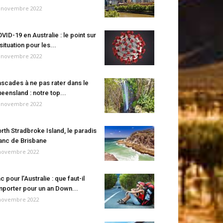
 novembre 2022
VID-19 en Australie : le point sur
 situation pour les...
 novembre 2022
scades à ne pas rater dans le
eensland : notre top...
 novembre 2022
rth Stradbroke Island, le paradis
anc de Brisbane
novembre 2022
c pour l’Australie : que faut-il
porter pour un an Down...
novembre 2022