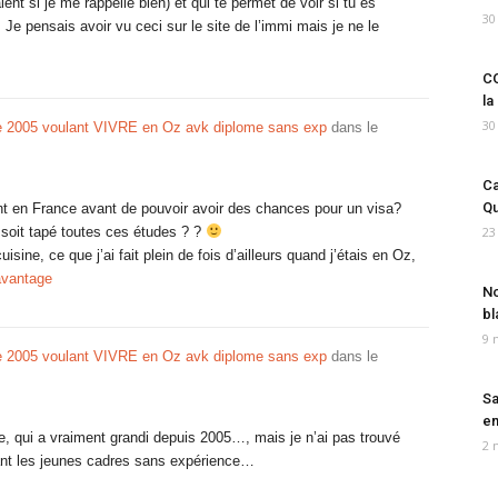
ent si je me rappelle bien) et qui te permet de voir si tu es
30
Je pensais avoir vu ceci sur le site de l’immi mais je ne le
CO
la
30
 2005 voulant VIVRE en Oz avk diplome sans exp
dans le
Ca
Qu
ant en France avant de pouvoir avoir des chances pour un visa?
e soit tapé toutes ces études ? ?
23
uisine, ce que j’ai fait plein de fois d’ailleurs quand j’étais en Oz,
avantage
No
bl
9 
 2005 voulant VIVRE en Oz avk diplome sans exp
dans le
Sa
em
te, qui a vraiment grandi depuis 2005…, mais je n’ai pas trouvé
2 
nt les jeunes cadres sans expérience…