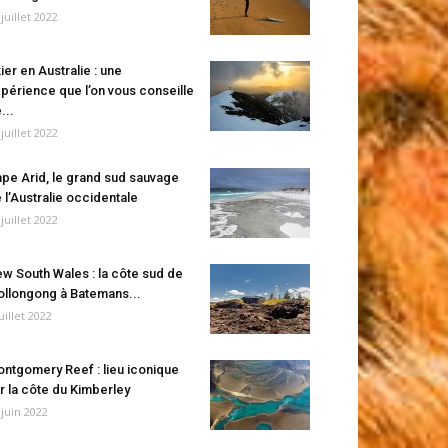
 juillet 2022
ier en Australie : une
périence que l’on vous conseille
...
 juillet 2022
pe Arid, le grand sud sauvage
 l’Australie occidentale
 juillet 2022
w South Wales : la côte sud de
llongong à Batemans...
juillet 2022
ntgomery Reef : lieu iconique
r la côte du Kimberley
 juin 2022