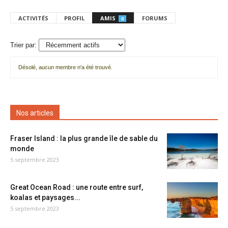
ACTIVITÉS
PROFIL
AMIS
FORUMS
0
Trier par:
Désolé, aucun membre n'a été trouvé.
Mes
amis
Nos articles
Fraser Island : la plus grande île de sable du
monde
5 septembre 2023
Great Ocean Road : une route entre surf,
koalas et paysages...
5 septembre 2023