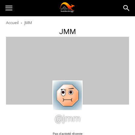
Australia-
Accueil
JMM
JMM
australie.com
@jmm
Pas d’activité récente