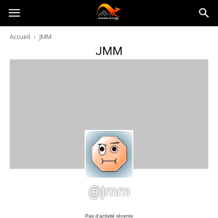
Australia-
Accueil
JMM
JMM
australie.com
@jmm
Pas d’activité récente