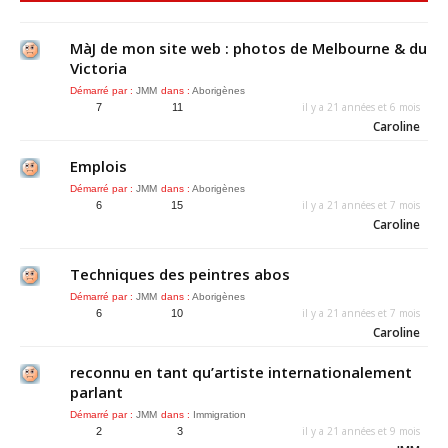
MàJ de mon site web : photos de Melbourne & du
Victoria
Démarré par :
JMM
dans :
Aborigènes
il y a 21 années et 6 mois
7
11
Caroline
Emplois
Démarré par :
JMM
dans :
Aborigènes
il y a 21 années et 7 mois
6
15
Caroline
Techniques des peintres abos
Démarré par :
JMM
dans :
Aborigènes
il y a 21 années et 7 mois
6
10
Caroline
reconnu en tant qu’artiste internationalement
parlant
Démarré par :
JMM
dans :
Immigration
il y a 21 années et 9 mois
2
3