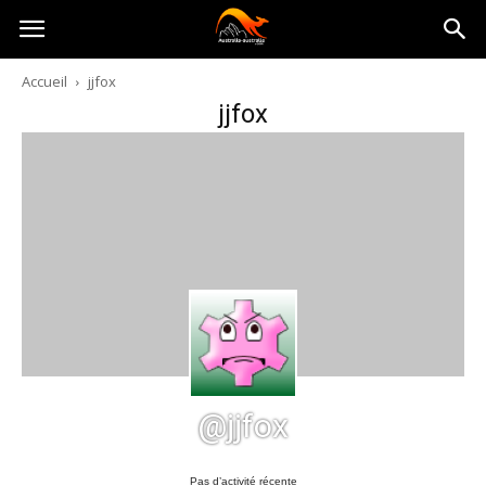
Australia-
Accueil
jjfox
jjfox
australie.com
@jjfox
Pas d’activité récente