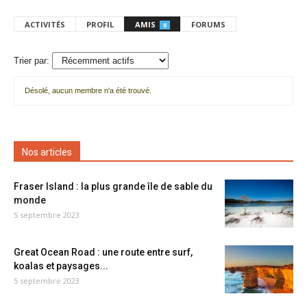
ACTIVITÉS
PROFIL
AMIS
FORUMS
0
Trier par:
Désolé, aucun membre n'a été trouvé.
Mes
amis
Nos articles
Fraser Island : la plus grande île de sable du
monde
5 septembre 2023
Great Ocean Road : une route entre surf,
koalas et paysages...
5 septembre 2023