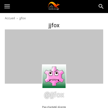
Australia-
Accueil
jjfox
jjfox
australie.com
@jjfox
Pas d’activité récente