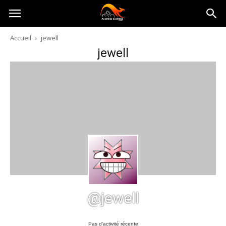
Australia-
Accueil
jewell
jewell
australie.com
@jewell
Pas d’activité récente