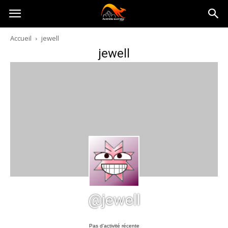
Australia-
Accueil
jewell
jewell
australie.com
@jewell
Pas d’activité récente