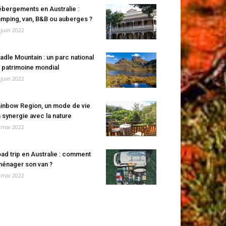
bergements en Australie :
mping, van, B&B ou auberges ?
 juin 2022
adle Mountain : un parc national
 patrimoine mondial
 juin 2022
inbow Region, un mode de vie
 synergie avec la nature
 mai 2022
ad trip en Australie : comment
énager son van ?
 mai 2022