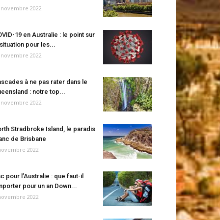
 novembre 2022
VID-19 en Australie : le point sur
 situation pour les...
 novembre 2022
scades à ne pas rater dans le
eensland : notre top...
 novembre 2022
rth Stradbroke Island, le paradis
anc de Brisbane
novembre 2022
c pour l’Australie : que faut-il
porter pour un an Down...
novembre 2022