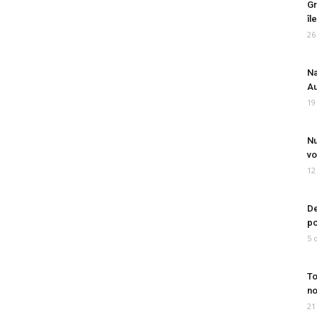
Gr
îl
26
Na
Au
19
Nu
vo
12
De
po
5 
To
no
21