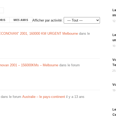
La
im
ORIS
MES AMIS
Afficher par activité:
12
ECONOVAN" 2001, 160000 KM URGENT Melbourne
dans le
Le
un
10
Vo
Te
novan 2001 – 156000KMs – Melbourne
dans le forum
25
Vo
19
dans le forum
Australie – le pays-continent
il y a 13 ans
Le
Ce