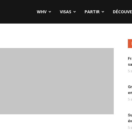
WHV
VISAS
PARTIR
DÉCOUVE
Fr
sa
5 
Gr
en
5 
Su
év
5 