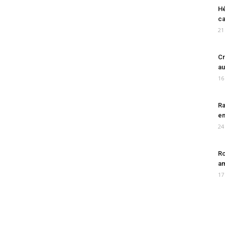
Hé
ca
21
Cr
au
16
Ra
en
24
Ro
am
17