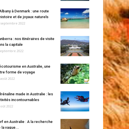
Albany à Denmark : une route
histoire et de joyaux naturels
 septembre 2022
nberra : nos itinéraires de visite
ns la capitale
septembre 2022
écotourisme en Australie, une
tre forme de voyage
 août 2022
rénaline made in Australie : les
tivités incontournables
août 2022
rf en Australie : A la recherche
 la vague...