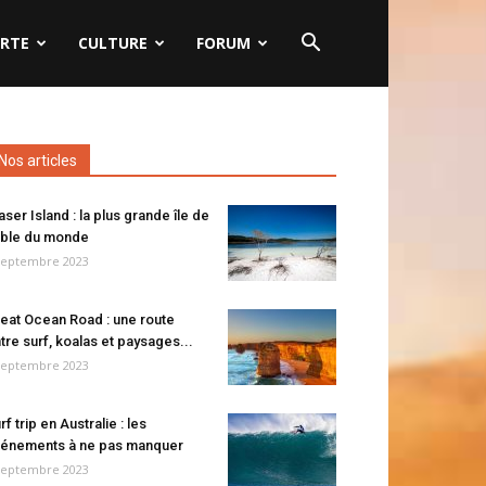
RTE
CULTURE
FORUM
Nos articles
aser Island : la plus grande île de
ble du monde
septembre 2023
eat Ocean Road : une route
tre surf, koalas et paysages...
septembre 2023
rf trip en Australie : les
énements à ne pas manquer
septembre 2023