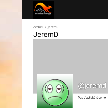
Australia-
Accueil
JeremD
australie.com
JeremD
@jeremd
Pas d’activité récente