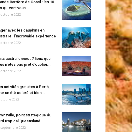
ande Barrière de Corail : les 10
es qui vont vous...
 octobre 2022
ger avec les dauphins en
stralie : l’incroyable expérience
 octobre 2022
its australiennes : 7 lieux que
us n’êtes pas prêt d’oublier...
 octobre 2022
s activités gratuites à Perth,
ur un été coloré et bien...
octobre 2022
wnsville, point stratégique du
rd tropical Queensland
 septembre 2022