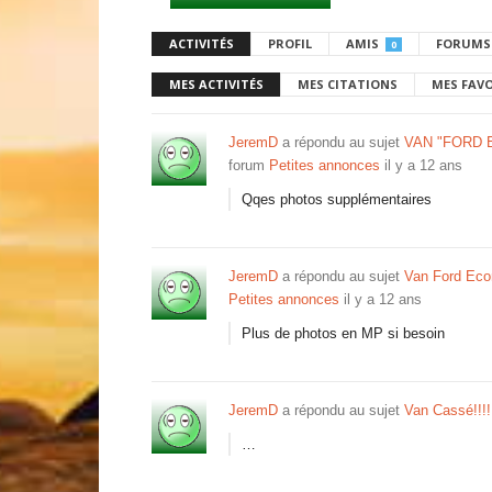
ACTIVITÉS
PROFIL
AMIS
FORUMS
0
MES ACTIVITÉS
MES CITATIONS
MES FAV
JeremD
a répondu au sujet
VAN "FORD 
forum
Petites annonces
il y a 12 ans
Qqes photos supplémentaires
JeremD
a répondu au sujet
Van Ford Eco
Petites annonces
il y a 12 ans
Plus de photos en MP si besoin
JeremD
a répondu au sujet
Van Cassé!!!!
…