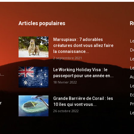
Articles populaires
R
Marsupiaux : 7 adorables
Le
créatures dont vous allez faire
Dé
la connaissance...
2 septembre 2021
Le
Le
Le Working Holiday Visa : le
...
passeport pour une année en...
Au
18 février 2022
Le
E
Grande Barrière de Corail : les
r
Pr
10 îles qui vont vous...
26 octobre 2022
Le