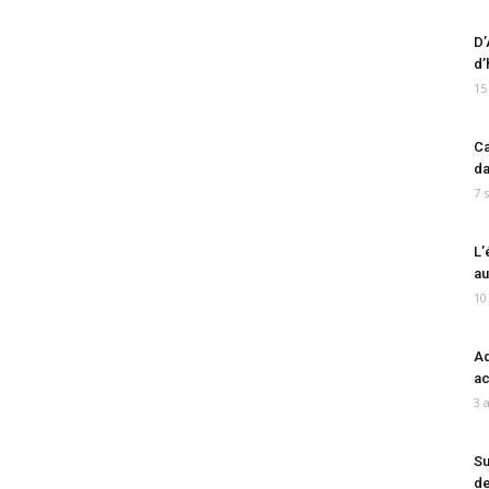
D’
d’
15
Ca
da
7 
L’
au
10
Ad
ac
3 
Su
de