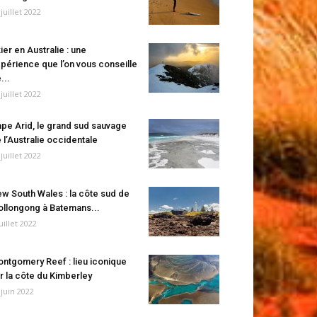
 juillet 2022
ier en Australie : une
périence que l’on vous conseille
...
 juillet 2022
pe Arid, le grand sud sauvage
 l’Australie occidentale
 juillet 2022
w South Wales : la côte sud de
llongong à Batemans...
juillet 2022
ntgomery Reef : lieu iconique
r la côte du Kimberley
 juin 2022