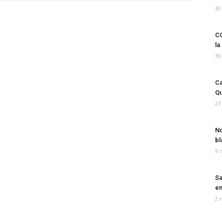
30
CO
la
30
Ca
Qu
23
No
bl
9 
Sa
em
2 