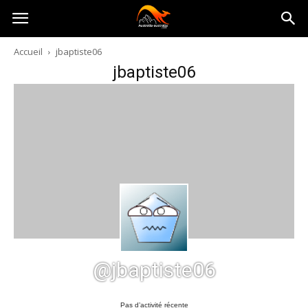
Australia-
Accueil
jbaptiste06
jbaptiste06
australie.com
@jbaptiste06
Pas d’activité récente