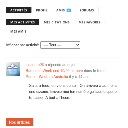
ACTIVITÉS
PROFIL
AMIS
FORUMS
0
MES ACTIVITÉS
MES CITATIONS
MES FAVORIS
MES AMIS
Afficher par activité:
jbaptiste06
a répondu au sujet
Barbecue Week end 19/20 octobre
dans le forum
Perth – Western Australia
il y a 14 ans
Salut a tous, on viens ce soir. On arrivera a au moins
une dizaine. Envoie moi ton numéro guillaume que je
te rappel. A tout a l’heure !
Nos articles