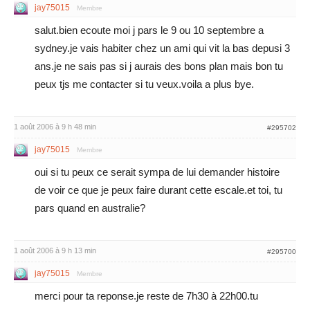
jay75015
Membre
salut.bien ecoute moi j pars le 9 ou 10 septembre a
sydney.je vais habiter chez un ami qui vit la bas depusi 3
ans.je ne sais pas si j aurais des bons plan mais bon tu
peux tjs me contacter si tu veux.voila a plus bye.
1 août 2006 à 9 h 48 min
#295702
jay75015
Membre
oui si tu peux ce serait sympa de lui demander histoire
de voir ce que je peux faire durant cette escale.et toi, tu
pars quand en australie?
1 août 2006 à 9 h 13 min
#295700
jay75015
Membre
merci pour ta reponse.je reste de 7h30 à 22h00.tu