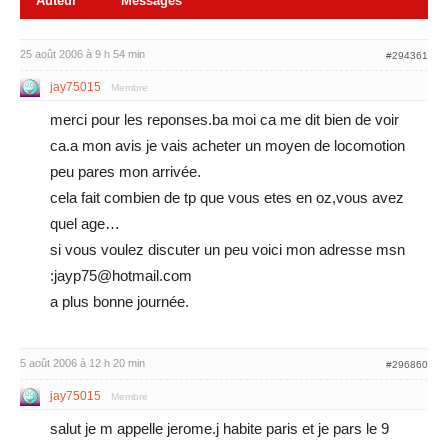
Auteur
Messages
25 août 2006 à 9 h 54 min
#294361
jay75015
Membre
merci pour les reponses.ba moi ca me dit bien de voir
ca.a mon avis je vais acheter un moyen de locomotion
peu pares mon arrivée.
cela fait combien de tp que vous etes en oz,vous avez
quel age…
si vous voulez discuter un peu voici mon adresse msn
:jayp75@hotmail.com
a plus bonne journée.
5 août 2006 à 12 h 20 min
#296860
jay75015
Membre
salut je m appelle jerome.j habite paris et je pars le 9