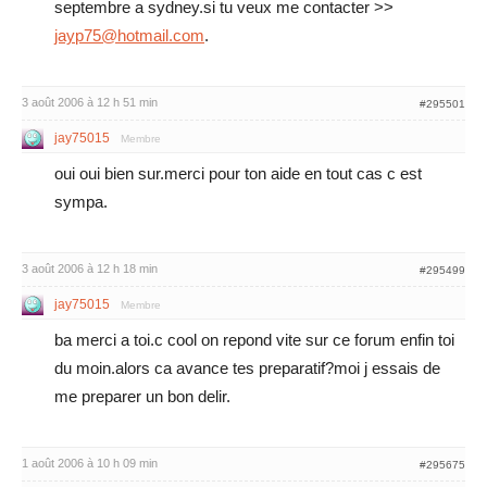
septembre a sydney.si tu veux me contacter >>
jayp75@hotmail.com
.
3 août 2006 à 12 h 51 min
#295501
jay75015
Membre
oui oui bien sur.merci pour ton aide en tout cas c est
sympa.
3 août 2006 à 12 h 18 min
#295499
jay75015
Membre
ba merci a toi.c cool on repond vite sur ce forum enfin toi
du moin.alors ca avance tes preparatif?moi j essais de
me preparer un bon delir.
1 août 2006 à 10 h 09 min
#295675