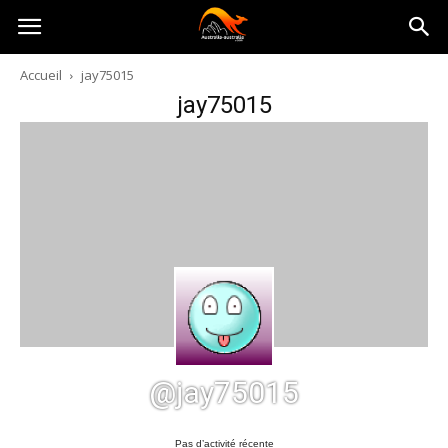
Australia-
Accueil
jay75015
jay75015
australie.com
@jay75015
Pas d’activité récente