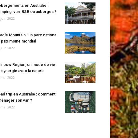
bergements en Australie :
mping, van, B&B ou auberges ?
 juin 2022
adle Mountain : un parc national
 patrimoine mondial
 juin 2022
inbow Region, un mode de vie
 synergie avec la nature
 mai 2022
ad trip en Australie : comment
énager son van ?
 mai 2022