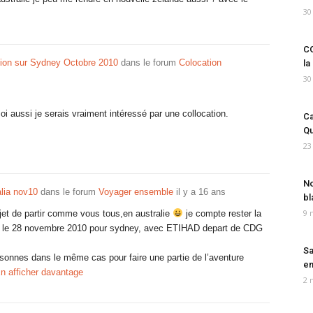
30
CO
ion sur Sydney Octobre 2010
dans le forum
Colocation
la
30
oi aussi je serais vraiment intéressé par une collocation.
Ca
Qu
23
No
alia nov10
dans le forum
Voyager ensemble
il y a 16 ans
bl
9 
rojet de partir comme vous tous,en australie
je compte rester la
our le 28 novembre 2010 pour sydney, avec ETIHAD depart de CDG
Sa
sonnes dans le même cas pour faire une partie de l’aventure
em
n afficher davantage
2 