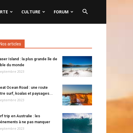
RTE
CULTURE
FORUM
Nos articles
aser Island : la plus grande île de
ble du monde
septembre 2023
eat Ocean Road : une route
tre surf, koalas et paysages...
septembre 2023
rf trip en Australie : les
énements à ne pas manquer
septembre 2023