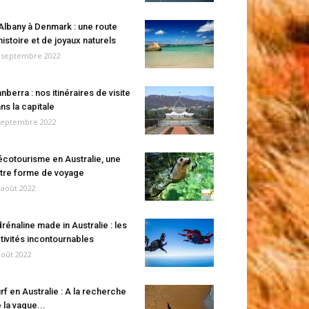
Albany à Denmark : une route
histoire et de joyaux naturels
 septembre 2022
nberra : nos itinéraires de visite
ns la capitale
septembre 2022
écotourisme en Australie, une
tre forme de voyage
 août 2022
rénaline made in Australie : les
tivités incontournables
août 2022
rf en Australie : A la recherche
 la vague...