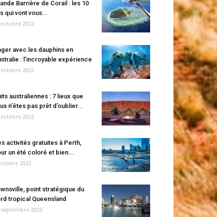
ande Barrière de Corail : les 10
es qui vont vous...
 octobre 2022
ger avec les dauphins en
stralie : l’incroyable expérience
 octobre 2022
its australiennes : 7 lieux que
us n’êtes pas prêt d’oublier...
 octobre 2022
s activités gratuites à Perth,
ur un été coloré et bien...
octobre 2022
wnsville, point stratégique du
rd tropical Queensland
 septembre 2022