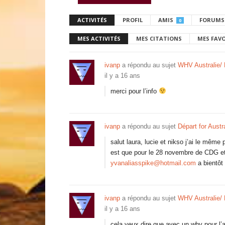
ACTIVITÉS
PROFIL
AMIS
FORUMS
0
MES ACTIVITÉS
MES CITATIONS
MES FAV
ivanp
a répondu au sujet
WHV Australie/ 
il y a 16 ans
merci pour l’info
ivanp
a répondu au sujet
Départ for Austr
salut laura, lucie et nikso j’ai le même 
est que pour le 28 novembre de CDG et 
yvanaliasspike@hotmail.com
a bientôt
ivanp
a répondu au sujet
WHV Australie/ 
il y a 16 ans
cela veux dire que avec un whv pour l’a