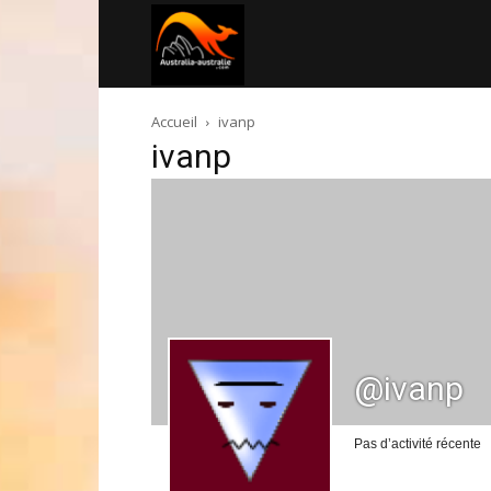
Australia-
Accueil
ivanp
australie.com
ivanp
@ivanp
Pas d’activité récente