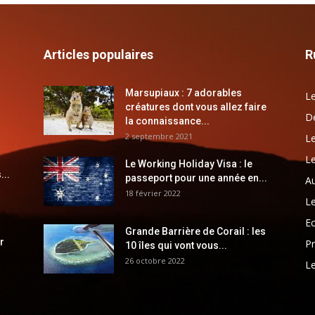
Articles populaires
R
Marsupiaux : 7 adorables
Le
créatures dont vous allez faire
Dé
la connaissance...
2 septembre 2021
Le
Le
Le Working Holiday Visa : le
...
passeport pour une année en...
Au
18 février 2022
Le
E
Grande Barrière de Corail : les
r
Pr
10 îles qui vont vous...
26 octobre 2022
Le