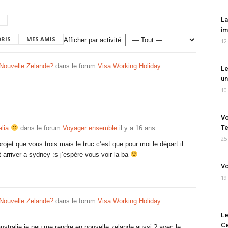
La
im
ORIS
MES AMIS
Afficher par activité:
12
Nouvelle Zelande?
dans le forum
Visa Working Holiday
Le
un
10
Vo
Te
alia
dans le forum
Voyager ensemble
il y a 16 ans
25
projet que vous trois mais le truc c’est que pour moi le départ il
arriver a sydney :s j’espère vous voir la ba
Vo
19
Nouvelle Zelande?
dans le forum
Visa Working Holiday
Le
Ce
ustralie je peu me rendre en nouvelle zelande aussi ? avec le