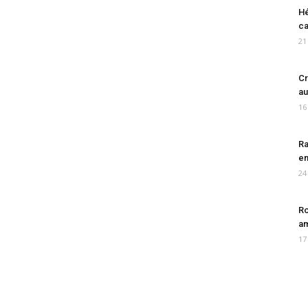
Hé
ca
21
Cr
au
16
Ra
en
24
Ro
am
17