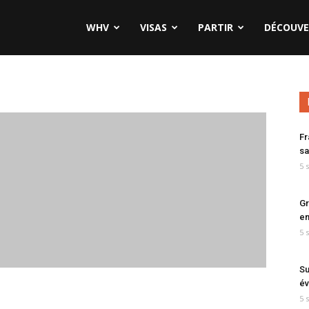
WHV
VISAS
PARTIR
DÉCOUVE
Fr
sa
5 
Gr
en
5 
Su
év
5 