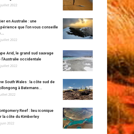
 juillet 2022
ier en Australie : une
périence que l’on vous conseille
...
 juillet 2022
pe Arid, le grand sud sauvage
 l’Australie occidentale
 juillet 2022
w South Wales : la côte sud de
llongong à Batemans...
juillet 2022
ntgomery Reef : lieu iconique
r la côte du Kimberley
 juin 2022