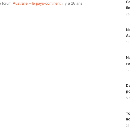
Gr
e forum
Australie – le pays-continent
il y a 16 ans
îl
26
Na
Au
19
Nu
vo
12
De
po
5 
To
no
21