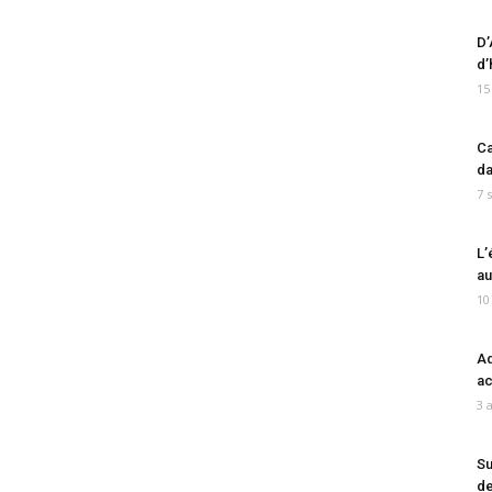
D’
d’
15
Ca
da
7 
L’
au
10
Ad
ac
3 
Su
de