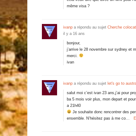
même visa ?
ivanp
a répondu au sujet
Cherche colocat
il y a 16 ans
bonjour,
j’arrive le 28 novembre sur sydney et m
merci.
ivan
ivanp
a répondu au sujet
let's go to austr
salut moi c’est ivan 23 ans,j’ai pour p
ba 5 mois voir plus, mon depart et p
a 21h40
Je souhaite donc rencontrer des per
ensemble. N’hésitez pas à me co…
E