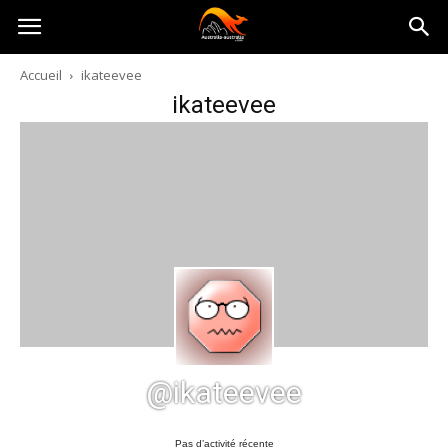
Australia-
Accueil
ikateevee
ikateevee
australie.com
@ikateevee
Pas d’activité récente