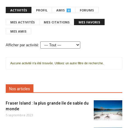
ACTIVITÉS
PROFIL
AMIS
FORUMS
0
MES ACTIVITÉS
MES CITATIONS
MES FAVORIS
MES AMIS
Afficher par activité:
Aucune activité n'a été trouvée. Utilisez un autre filtre de recherche.
Nos articles
Fraser Island : la plus grande île de sable du
monde
5 septembre 2023