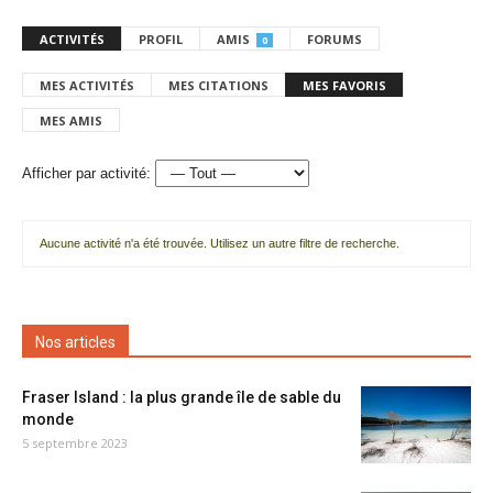
ACTIVITÉS
PROFIL
AMIS
FORUMS
0
MES ACTIVITÉS
MES CITATIONS
MES FAVORIS
MES AMIS
Afficher par activité:
Aucune activité n'a été trouvée. Utilisez un autre filtre de recherche.
Nos articles
Fraser Island : la plus grande île de sable du
monde
5 septembre 2023