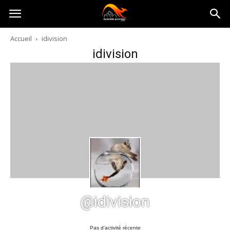
Australia-
Accueil
idivision
idivision
australie.com
@idivision
Pas d’activité récente