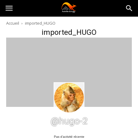
Australia-
Accueil
imported_HUGO
imported_HUGO
australie.com
@hugo-2
Pas d’activité récente