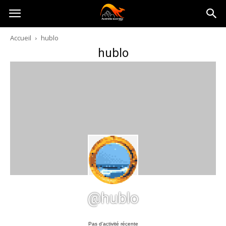
Australia-
Accueil
hublo
hublo
australie.com
@hublo
Pas d’activité récente